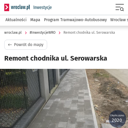
Serwis informacyjny wroclaw.pl podserwis: #InwestycjeWRO 
Menu
Aktualności
Mapa
Program Tramwajowo-Autobusowy
Wrocław 
wroclaw.pl
#InwestycjeWRO
Remont chodnika ul. Serowarska
Powrót do mapy
Remont chodnika ul. Serowarska
Kliknij, aby powiększyć
Ukończono:
2020