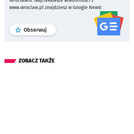
Wrocławiu.
Najciekawsze wiadomości z
www.wroclaw.pl znajdziesz w Google News!
profil
google news
serwisu wroclaw
Obserwuj
ZOBACZ TAKŻE