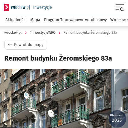
Serwis informacyjny wroclaw.pl podserwis: #InwestycjeWRO 
Menu
Aktualności
Mapa
Program Tramwajowo-Autobusowy
Wrocław 
wroclaw.pl
#InwestycjeWRO
Remont budynku Żeromskiego 83a
Powrót do mapy
Remont budynku Żeromskiego 83a
Kliknij, aby powiększyć
Ukończono:
2025