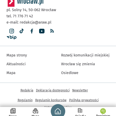
pl. Solny 14,
50-062
Wrocław
tel. 71 776 71 42
e-mail:
redakcja@araw.pl
Mapa strony
Rozwój komunikacji miejskiej
Aktualności
Wrocław się zmienia
Mapa
Osiedlowe
Inne informacje
Redakcja
Deklaracja dostępności
Newsletter
Regulamin
Regulamin konkursów
Polityka prywatności
Strona główna - wroclaw.pl
Ustawienia cookies