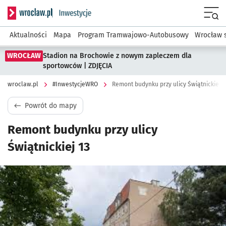
Serwis informacyjny wroclaw.pl podserwis: #InwestycjeWRO 
Menu
Aktualności
Mapa
Program Tramwajowo-Autobusowy
Wrocław 
WROCŁAW
Stadion na Brochowie z nowym zapleczem dla
sportowców | ZDJĘCIA
wroclaw.pl
#InwestycjeWRO
Remont budynku przy ulicy Świątnickiej 1
Powrót do mapy
Remont budynku przy ulicy
Świątnickiej 13
Kliknij, aby powiększyć