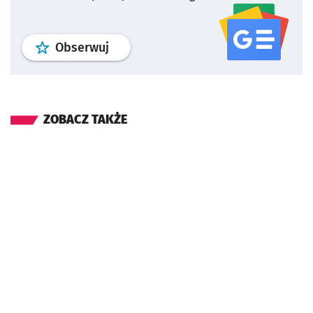
profil
google news
serwisu wroclaw
Obserwuj
ZOBACZ TAKŻE