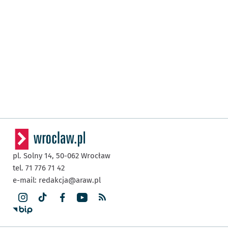
pl. Solny 14,
50-062
Wrocław
tel. 71 776 71 42
e-mail:
redakcja@araw.pl