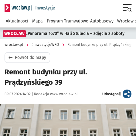
Serwis informacyjny wroclaw.pl podserwis: #InwestycjeWRO 
Menu
Aktualności
Mapa
Program Tramwajowo-Autobusowy
Wrocław 
WROCŁAW
„Panorama 1670” w Hali Stulecia – zdjęcia z soboty
wroclaw.pl
#InwestycjeWRO
Remont budynku przy ul. Prądzyńskiego 
Powrót do mapy
Remont budynku przy ul.
Prądzyńskiego 39
Data publikacji:
Autor:
artykuł
09.07.2024 14:02 |
Redakcja www.wroclaw.pl
Udostępnij
Kliknij, aby powiększyć