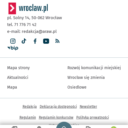
pl. Solny 14,
50-062
Wrocław
tel. 71 776 71 42
e-mail:
redakcja@araw.pl
Mapa strony
Rozwój komunikacji miejskiej
Aktualności
Wrocław się zmienia
Mapa
Osiedlowe
Inne informacje
Redakcja
Deklaracja dostępności
Newsletter
Regulamin
Regulamin konkursów
Polityka prywatności
Strona główna - wroclaw.pl
Ustawienia cookies