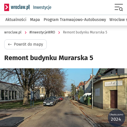
Serwis informacyjny wroclaw.pl podserwis: #InwestycjeWRO 
Menu
Aktualności
Mapa
Program Tramwajowo-Autobusowy
Wrocław 
wroclaw.pl
#InwestycjeWRO
Remont budynku Murarska 5
Powrót do mapy
Remont budynku Murarska 5
Kliknij, aby powiększyć
Ukończono:
2024