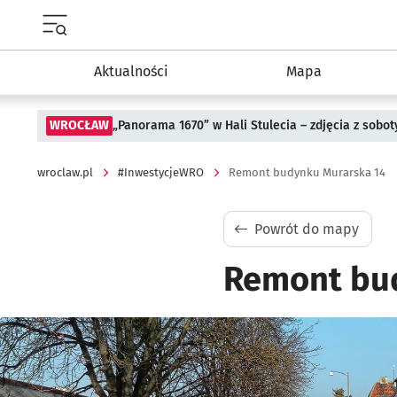
Menu główne portalu wroclaw.pl
Aktualności
Mapa
WROCŁAW
„Panorama 1670” w Hali Stulecia – zdjęcia z sobot
wroclaw.pl
#InwestycjeWRO
Remont budynku Murarska 14
Powrót do mapy
Remont bu
Kliknij, aby powiększyć