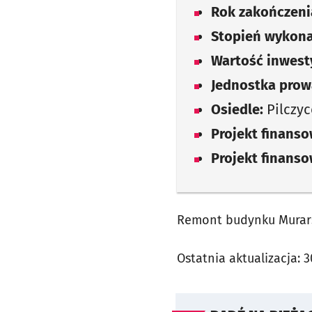
Rok zakończenia
Stopień wykona
Wartość inwesty
Jednostka prow
Osiedle:
Pilczyc
Projekt finans
Projekt finans
Remont budynku Murars
Ostatnia aktualizacja:
3