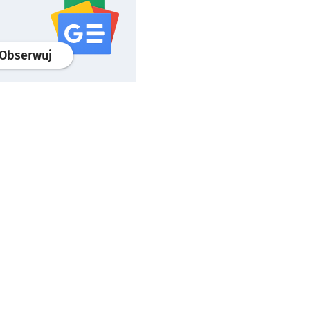
profil
google news
serwisu wroclaw.pl
Obserwuj