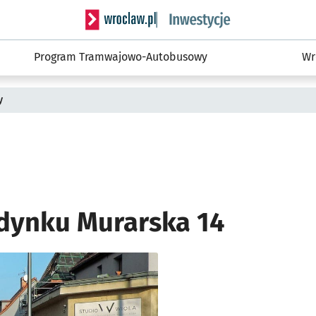
Serwis informacyjny wroclaw.pl podserwis: #
Program Tramwajowo-Autobusowy
Wr
y
dynku Murarska 14