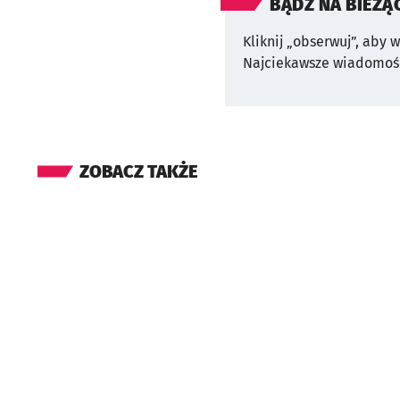
BĄDŹ NA BIEŻĄ
Kliknij „obserwuj”, aby 
Najciekawsze wiadomośc
ZOBACZ TAKŻE