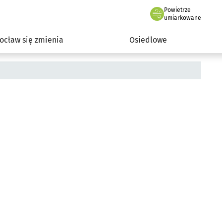
Powietrze
we Wrocławiu
InwestycjeWRO - miejskie inwestycje 2019-2032
umiarkowane
ocław się zmienia
Osiedlowe