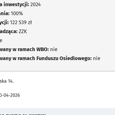
 inwestycji:
2024
nia:
100%
cji:
122 539 zł
adząca:
ZZK
e
owany w ramach WBO:
nie
owany w ramach Funduszu Osiedlowego:
nie
ka 14.
0-04-2026