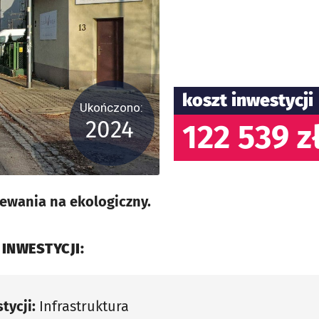
koszt inwestycji
Ukończono:
2024
122 539 z
ewania na ekologiczny.
 INWESTYCJI:
tycji:
Infrastruktura