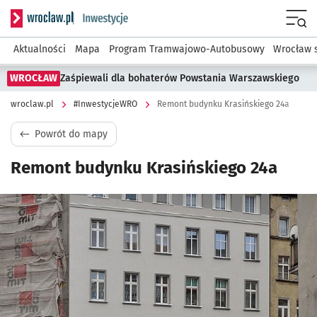
Serwis informacyjny wroclaw.pl podserwis: #InwestycjeWRO 
Menu
Aktualności
Mapa
Program Tramwajowo-Autobusowy
Wrocław 
WROCŁAW
Zaśpiewali dla bohaterów Powstania Warszawskiego
wroclaw.pl
#InwestycjeWRO
Remont budynku Krasińskiego 24a
Powrót do mapy
Remont budynku Krasińskiego 24a
Kliknij, aby powiększyć