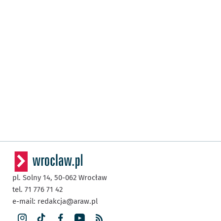
pl. Solny 14,
50-062
Wrocław
tel. 71 776 71 42
e-mail:
redakcja@araw.pl