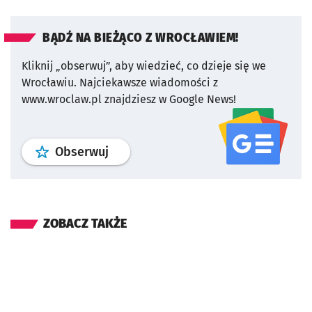
BĄDŹ NA BIEŻĄCO Z WROCŁAWIEM!
Kliknij „obserwuj”, aby wiedzieć, co dzieje się we
Wrocławiu.
Najciekawsze wiadomości z
www.wroclaw.pl znajdziesz w Google News!
profil
google news
serwisu wroclaw
Obserwuj
ZOBACZ TAKŻE