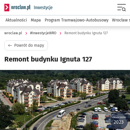
Serwis informacyjny wroclaw.pl podserwis: #InwestycjeWRO 
Menu
Aktualności
Mapa
Program Tramwajowo-Autobusowy
Wrocław 
wroclaw.pl
#InwestycjeWRO
Remont budynku Ignuta 127
Powrót do mapy
Remont budynku Ignuta 127
Kliknij, aby powiększyć
Ukończono:
2023