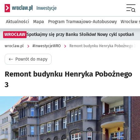
Serwis informacyjny wroclaw.pl podserwis: #InwestycjeWRO 
Menu
Aktualności
Mapa
Program Tramwajowo-Autobusowy
Wrocław 
WROCŁAW
Spotkajmy się przy Banku Słoików! Nowy cykl spotkań
wroclaw.pl
#InwestycjeWRO
Remont budynku Henryka Pobożnego 3
Powrót do mapy
Remont budynku Henryka Pobożnego
3
Kliknij, aby powiększyć