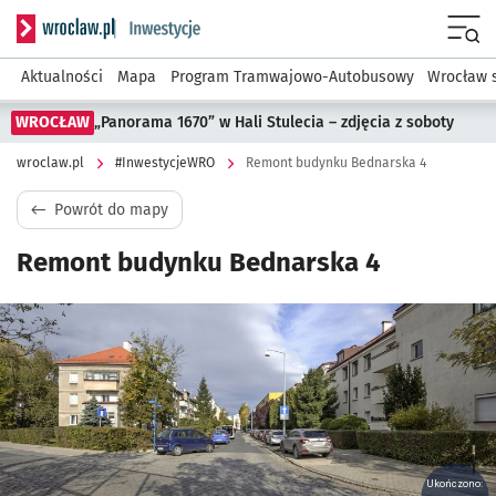
Serwis informacyjny wroclaw.pl podserwis: #InwestycjeWRO 
Menu
Aktualności
Mapa
Program Tramwajowo-Autobusowy
Wrocław 
WROCŁAW
„Panorama 1670” w Hali Stulecia – zdjęcia z soboty
wroclaw.pl
#InwestycjeWRO
Remont budynku Bednarska 4
Powrót do mapy
Remont budynku Bednarska 4
Kliknij, aby powiększyć
Ukończono: