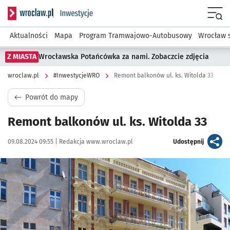
Serwis informacyjny wroclaw.pl podserwis: #InwestycjeWRO 
Menu
Aktualności
Mapa
Program Tramwajowo-Autobusowy
Wrocław 
Z MIASTA
Wrocławska Potańcówka za nami. Zobaczcie zdjęcia
wroclaw.pl
#InwestycjeWRO
Remont balkonów ul. ks. Witolda 33
Powrót do mapy
Remont balkonów ul. ks. Witolda 33
Data publikacji:
Autor:
artykuł
09.08.2024 09:55 |
Redakcja www.wroclaw.pl
Udostępnij
Kliknij, aby powiększyć