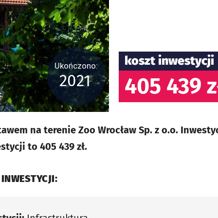
koszt inwestycji
Ukończono:
2021
405 439 z
awem na terenie Zoo Wrocław Sp. z o.o. Inwesty
stycji to 405 439 zł.
 INWESTYCJI: