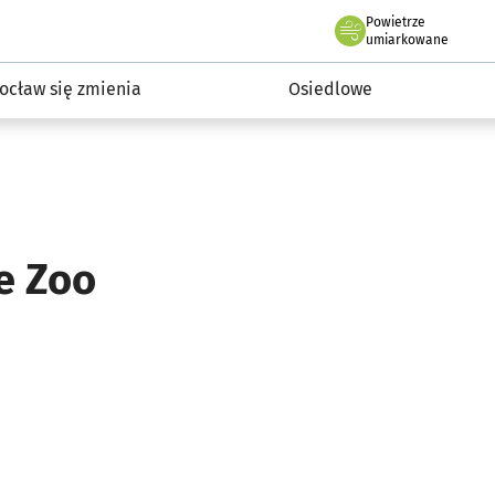
Powietrze
we Wrocławiu
InwestycjeWRO - miejskie inwestycje 2019-2032
umiarkowane
ocław się zmienia
Osiedlowe
e Zoo