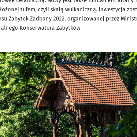
ówkę ceramiczną. Nowy jest także fundament altany, 
łożonej tufem, czyli skałą wulkaniczną. Inwestycja zos
su Zabytek Zadbany 2022, organizowanej przez Ministr
alnego Konserwatora Zabytków.