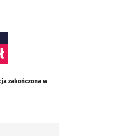
ł
cja zakończona w