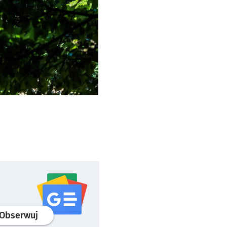
profil
google news
serwisu wroclaw.pl
Obserwuj