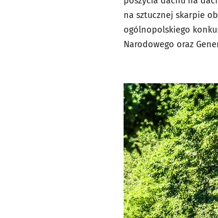
poszycia dachu na dach
na sztucznej skarpie ob
ogólnopolskiego konkur
Narodowego oraz Gener