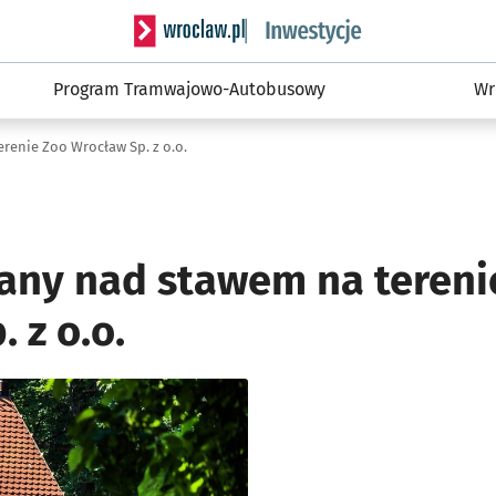
Serwis informacyjny wroclaw.pl podserwis: #
Program Tramwajowo-Autobusowy
Wr
renie Zoo Wrocław Sp. z o.o.
any nad stawem na tereni
 z o.o.