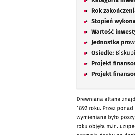
Kategoria inwes
Rok zakończenia
Stopień wykona
Wartość inwesty
Jednostka prow
Osiedle:
Biskup
Projekt finans
Projekt finans
Drewniana altana znajd
1892 roku. Przez ponad
wymieniane było poszyc
roku objęła m.in. uzup