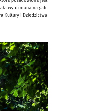
która posadowiona jest
tała wyróżniona na gali
a Kultury i Dziedzictwa