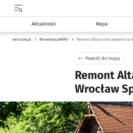
Menu główne portalu wroclaw.pl
Aktualności
Mapa
wroclaw.pl
#InwestycjeWRO
Remont Altany nad stawem na te
Powrót do mapy
Remont Alt
Wrocław Sp.
Kliknij, aby powiększyć