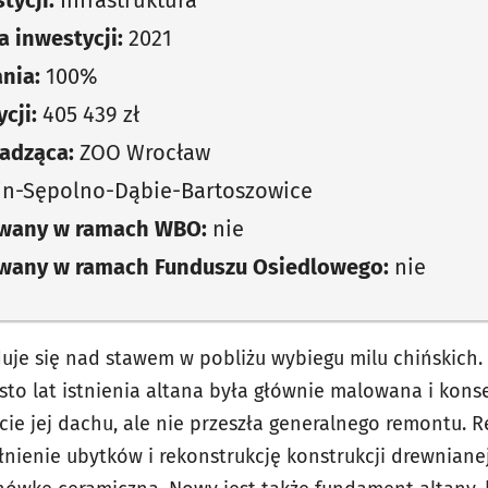
tycji:
Infrastruktura
 inwestycji:
2021
nia:
100%
cji:
405 439 zł
adząca:
ZOO Wrocław
in-Sępolno-Dąbie-Bartoszowice
owany w ramach WBO:
nie
owany w ramach Funduszu Osiedlowego:
nie
uje się nad stawem w pobliżu wybiegu milu chińskich
 sto lat istnienia altana była głównie malowana i kon
ie jej dachu, ale nie przeszła generalnego remontu. 
ełnienie ubytków i rekonstrukcję konstrukcji drewnian