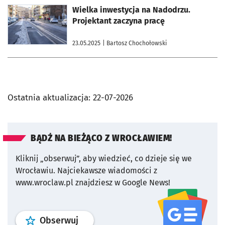
otworzy się w nowej karcie
Wielka inwestycja na Nadodrzu.
Projektant zaczyna pracę
23.05.2025
| Bartosz Chochołowski
Ostatnia aktualizacja:
22-07-2026
BĄDŹ NA BIEŻĄCO Z WROCŁAWIEM!
Kliknij „obserwuj”, aby wiedzieć, co dzieje się we
Wrocławiu.
Najciekawsze wiadomości z
www.wroclaw.pl znajdziesz w Google News!
profil
google news
serwisu wroclaw
Obserwuj