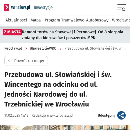
Serwis informacyjny wroclaw.pl podserwis: #InwestycjeWRO 
Menu
Aktualności
Mapa
Program Tramwajowo-Autobusowy
Wrocław 
Z MIASTA
Remont torów na Stawowej i Peronowej. Od 8 sierpnia
zmiany dla kierowców i pasażerów MPK
wroclaw.pl
#InwestycjeWRO
Powrót do mapy
Przebudowa ul. Słowiańskiej i św.
Wincentego na odcinku od ul.
Jedności Narodowej do ul.
Trzebnickiej we Wrocławiu
Data publikacji:
Autor:
artykuł
11.02.2025 15:18 |
Redakcja www.wroclaw.pl
Udostępnij
Kliknij, aby powiększyć