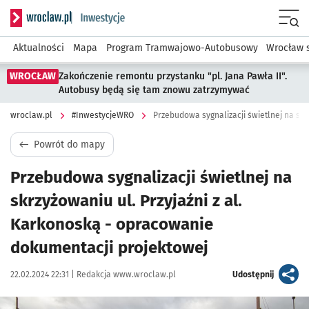
Serwis informacyjny wroclaw.pl podserwis: #InwestycjeWRO 
Menu
Aktualności
Mapa
Program Tramwajowo-Autobusowy
Wrocław 
WROCŁAW
Zakończenie remontu przystanku "pl. Jana Pawła II".
Autobusy będą się tam znowu zatrzymywać
wroclaw.pl
#InwestycjeWRO
Powrót do mapy
Przebudowa sygnalizacji świetlnej na
skrzyżowaniu ul. Przyjaźni z al.
Karkonoską - opracowanie
dokumentacji projektowej
Data publikacji:
Autor:
artykuł
22.02.2024 22:31 |
Redakcja www.wroclaw.pl
Udostępnij
Kliknij, aby powiększyć