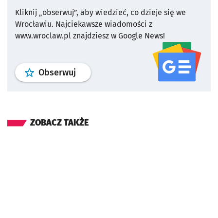
Kliknij „obserwuj”, aby wiedzieć, co dzieje się we
Wrocławiu.
Najciekawsze wiadomości z
www.wroclaw.pl znajdziesz w Google News!
profil
google news
serwisu wroclaw
Obserwuj
ZOBACZ TAKŻE