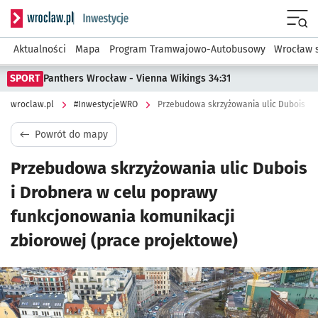
Serwis informacyjny wroclaw.pl podserwis: #InwestycjeWRO 
Menu
Aktualności
Mapa
Program Tramwajowo-Autobusowy
Wrocław 
SPORT
Panthers Wrocław - Vienna Wikings 34:31
wroclaw.pl
#InwestycjeWRO
Powrót do mapy
Przebudowa skrzyżowania ulic Dubois
i Drobnera w celu poprawy
funkcjonowania komunikacji
zbiorowej (prace projektowe)
Kliknij, aby powiększyć