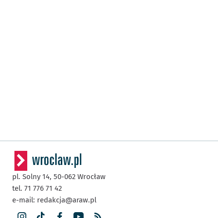
pl. Solny 14,
50-062
Wrocław
tel. 71 776 71 42
e-mail:
redakcja@araw.pl