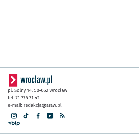
pl. Solny 14,
50-062
Wrocław
tel. 71 776 71 42
e-mail:
redakcja@araw.pl