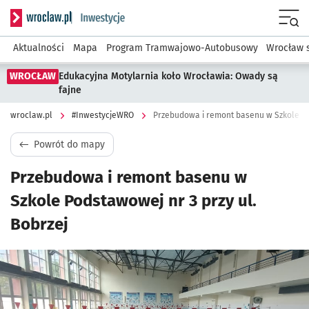
Serwis informacyjny wroclaw.pl podserwis: #InwestycjeWRO 
Menu
Aktualności
Mapa
Program Tramwajowo-Autobusowy
Wrocław 
WROCŁAW
Edukacyjna Motylarnia koło Wrocławia: Owady są
fajne
wroclaw.pl
#InwestycjeWRO
Przebudowa i remont basenu w Szkole Pod
Powrót do mapy
Przebudowa i remont basenu w
Szkole Podstawowej nr 3 przy ul.
Bobrzej
Kliknij, aby powiększyć