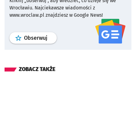
Kliknij „obserwuj”, aby wiedzieć, co dzieje się we
Wrocławiu.
Najciekawsze wiadomości z
www.wroclaw.pl znajdziesz w Google News!
profil
google news
serwisu wroclaw
Obserwuj
ZOBACZ TAKŻE