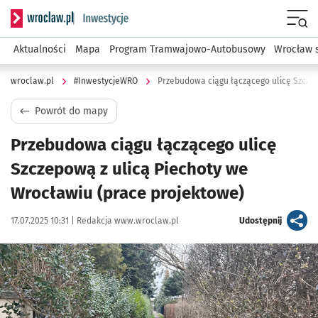
Serwis informacyjny wroclaw.pl podserwis: #InwestycjeWRO 
Menu
Aktualności
Mapa
Program Tramwajowo-Autobusowy
Wrocław 
wroclaw.pl
#InwestycjeWRO
Powrót do mapy
Przebudowa ciągu łączącego ulicę
Szczepową z ulicą Piechoty we
Wrocławiu (prace projektowe)
Data publikacji:
Autor:
artykuł
17.07.2025 10:31 |
Redakcja www.wroclaw.pl
Udostępnij
Kliknij, aby powiększyć