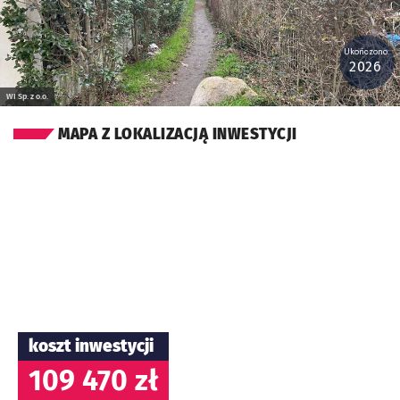
Ukończono:
2026
WI Sp. z o.o.
MAPA Z LOKALIZACJĄ INWESTYCJI
koszt inwestycji
109 470 zł