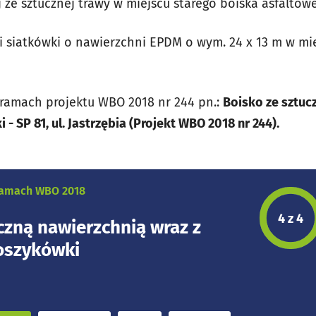
j ze sztucznej trawy w miejscu starego boiska asfaltow
 i siatkówki o nawierzchni EPDM o wym. 24 x 13 m w mi
ramach projektu WBO 2018 nr 244 pn.:
Boisko ze sztuc
 SP 81, ul. Jastrzębia (Projekt WBO 2018 nr 244).
 ramach WBO 2018
Etap p
4 z 4
czną nawierzchnią wraz z
oszykówki