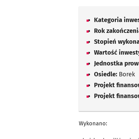
Kategoria inwes
Rok zakończenia
Stopień wykona
Wartość inwesty
Jednostka prow
Osiedle:
Borek
Projekt finans
Projekt finans
Wykonano: