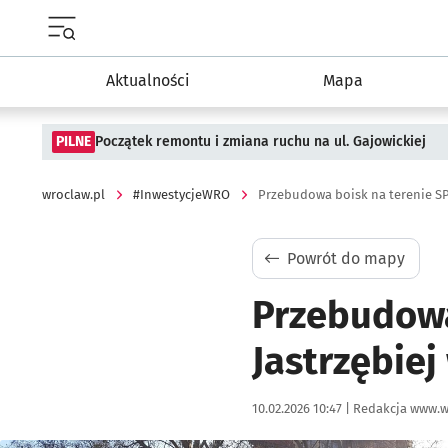
Menu główne portalu wroclaw.pl
Aktualności
Mapa
PILNE
Początek remontu i zmiana ruchu na ul. Gajowickiej
wroclaw.pl
#InwestycjeWRO
Powrót do mapy
Przebudowa 
Jastrzębie
Data publikacji:
Autor:
10.02.2026 10:47 |
Redakcja www.w