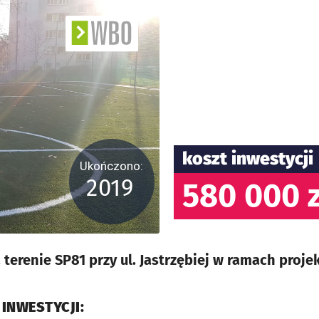
koszt inwestycji
Ukończono:
2019
580 000 z
terenie SP81 przy ul. Jastrzębiej w ramach proje
 INWESTYCJI: