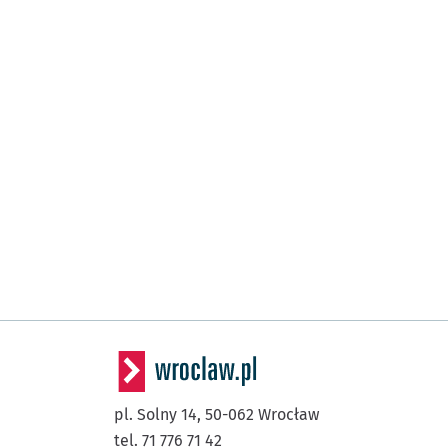
pl. Solny 14,
50-062
Wrocław
tel. 71 776 71 42