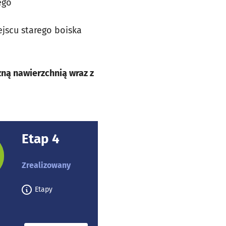
ego
ejscu starego boiska
zną nawierzchnią wraz z
Etap 4
rojektu:
Zrealizowany
Etapy