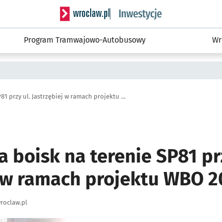
Serwis informacyjny wroclaw.pl podserwis: #
Program Tramwajowo-Autobusowy
Wr
Przebudowa boisk na terenie SP81 przy ul. Jastrzębiej w ramach projektu WBO 2018 nr 244
boisk na terenie SP81 prz
j w ramach projektu WBO 2
roclaw.pl