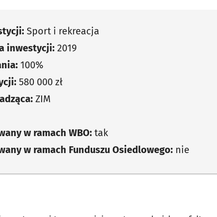
tycji:
Sport i rekreacja
 inwestycji:
2019
nia:
100%
cji:
580 000 zł
adząca:
ZIM
owany w ramach WBO:
tak
owany w ramach Funduszu Osiedlowego:
nie