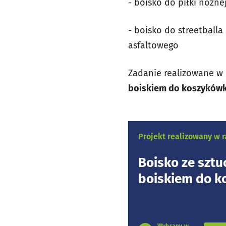
- boisko do piłki nożne
- boisko do streetballa
asfaltowego
Zadanie realizowane w 
boiskiem do koszykówki -
Projekt realizowany w
Boisko ze sztu
boiskiem do k