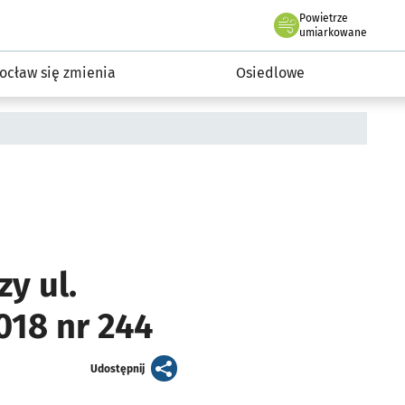
Powietrze
we Wrocławiu
InwestycjeWRO - miejskie inwestycje 2019-2032
umiarkowane
ocław się zmienia
Osiedlowe
y ul.
018 nr 244
artykuł
Udostępnij