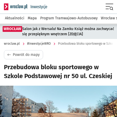
Serwis informacyjny wroclaw.pl podserwis: #InwestycjeWRO 
Menu
Aktualności
Mapa
Program Tramwajowo-Autobusowy
Wrocław 
WROCŁAW
Salon jak z Wersalu! Na Zamku Książ można zachwycać
się przepięknym wnętrzem [ZDJĘCIA]
wroclaw.pl
#InwestycjeWRO
Przebudowa bloku sportowego w Szkole P
Powrót do mapy
Przebudowa bloku sportowego w
Szkole Podstawowej nr 50 ul. Czeskiej
Kliknij, aby powiększyć