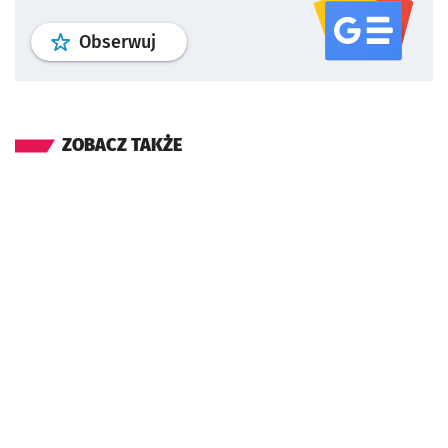
profil
google news
serwisu wroclaw
Obserwuj
ZOBACZ TAKŻE