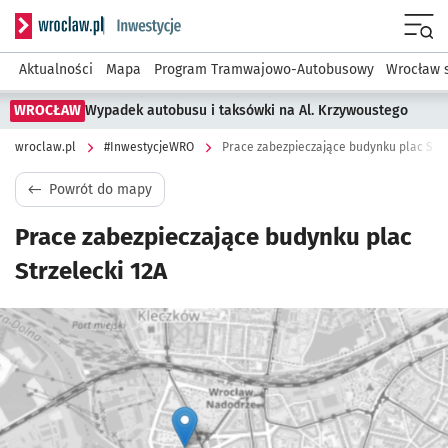
Serwis informacyjny wroclaw.pl podserwis: #InwestycjeWRO 
Menu
Aktualności
Mapa
Program Tramwajowo-Autobusowy
Wrocław 
WROCŁAW
Wypadek autobusu i taksówki na Al. Krzywoustego
wroclaw.pl
#InwestycjeWRO
Prace zabezpieczające budynku plac Strz
Powrót do mapy
Prace zabezpieczające budynku plac
Strzelecki 12A
Kliknij, aby powiększyć