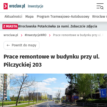
Serwis informacyjny wroclaw.pl podserwis: #InwestycjeWRO 
Menu
Aktualności
Mapa
Program Tramwajowo-Autobusowy
Wrocław 
Z MIASTA
Wrocławska Potańcówka za nami. Zobaczcie zdjęcia
wroclaw.pl
#InwestycjeWRO
Prace remontowe w budynku przy ul. Pilc
Powrót do mapy
Prace remontowe w budynku przy ul.
Pilczyckiej 203
Kliknij, aby powiększyć