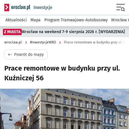
Serwis informacyjny wroclaw.pl podserwis: #InwestycjeWRO 
Menu
Aktualności
Mapa
Program Tramwajowo-Autobusowy
Wrocław 
Z MIASTA
Wrocław na weekend 7-9 sierpnia 2026 r. [WYDARZENIA]
wroclaw.pl
#InwestycjeWRO
Prace remontowe w budynku przy ul. Kuźn
Powrót do mapy
Prace remontowe w budynku przy ul.
Kuźniczej 56
Kliknij, aby powiększyć