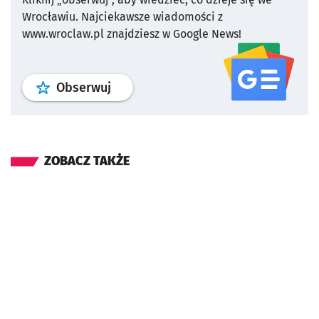
Wrocławiu.
Najciekawsze wiadomości z
www.wroclaw.pl znajdziesz w Google News!
profil
google news
serwisu wroclaw
Obserwuj
ZOBACZ TAKŻE