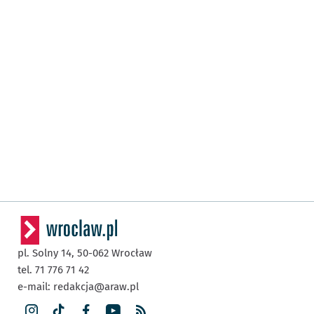
pl. Solny 14,
50-062
Wrocław
tel. 71 776 71 42
e-mail:
redakcja@araw.pl