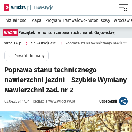
Serwis informacyjny wroclaw.pl podserwis: #InwestycjeWRO 
Menu
Aktualności
Mapa
Program Tramwajowo-Autobusowy
Wrocław 
WAŻNE
Początek remontu i zmiana ruchu na ul. Gajowickiej
wroclaw.pl
#InwestycjeWRO
Powrót do mapy
Poprawa stanu technicznego
nawierzchni jezdni - Szybkie Wymiany
Nawierzchni zad. nr 2
Data publikacji:
Autor:
artykuł
03.04.2024 17:34 |
Redakcja www.wroclaw.pl
Udostępnij
Kliknij, aby powiększyć