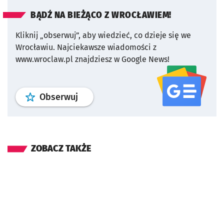
BĄDŹ NA BIEŻĄCO Z WROCŁAWIEM!
Kliknij „obserwuj”, aby wiedzieć, co dzieje się we
Wrocławiu.
Najciekawsze wiadomości z
www.wroclaw.pl znajdziesz w Google News!
profil
google news
serwisu wroclaw
Obserwuj
ZOBACZ TAKŻE