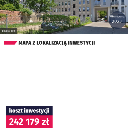
Ukończono:
2023
polska-org
MAPA Z LOKALIZACJĄ INWESTYCJI
koszt inwestycji
242 179 zł