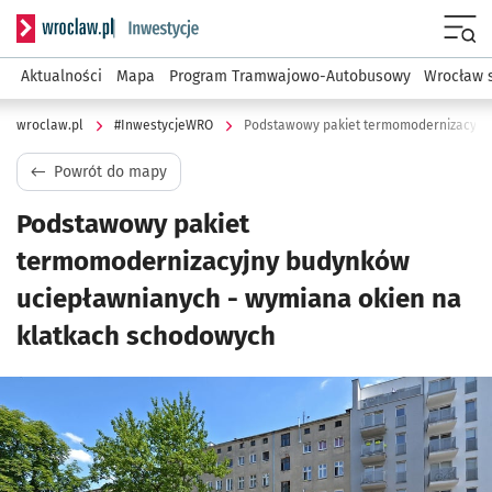
Serwis informacyjny wroclaw.pl podserwis: #InwestycjeWRO 
Menu
Aktualności
Mapa
Program Tramwajowo-Autobusowy
Wrocław 
wroclaw.pl
#InwestycjeWRO
Powrót do mapy
Podstawowy pakiet
termomodernizacyjny budynków
uciepławnianych - wymiana okien na
klatkach schodowych
Kliknij, aby powiększyć