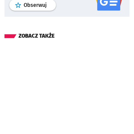
profil
google news
serwisu wroclaw
Obserwuj
ZOBACZ TAKŻE