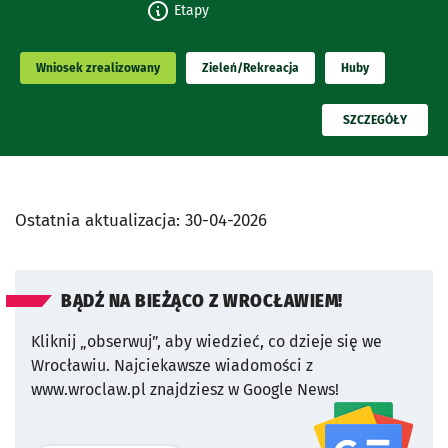
Etapy
Wniosek zrealizowany
Zieleń/Rekreacja
Huby
PRZECZYTAJ
SZCZEGÓŁY
Ostatnia aktualizacja:
30-04-2026
BĄDŹ NA BIEŻĄCO Z WROCŁAWIEM!
Kliknij „obserwuj”, aby wiedzieć, co dzieje się we
Wrocławiu.
Najciekawsze wiadomości z
www.wroclaw.pl znajdziesz w Google News!