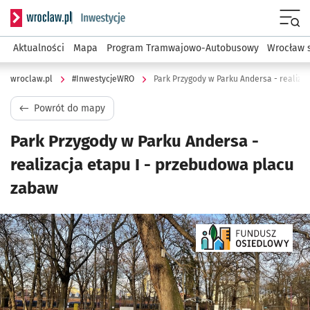
Serwis informacyjny wroclaw.pl podserwis: #InwestycjeWRO 
Menu
Aktualności
Mapa
Program Tramwajowo-Autobusowy
Wrocław 
wroclaw.pl
#InwestycjeWRO
Park Przygody w Parku Andersa - realiza
Powrót do mapy
Park Przygody w Parku Andersa -
realizacja etapu I - przebudowa placu
zabaw
Kliknij, aby powiększyć