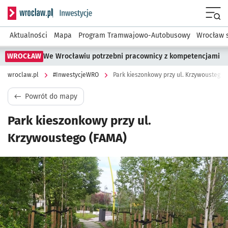
Serwis informacyjny wroclaw.pl podserwis: #InwestycjeWRO 
Menu
Aktualności
Mapa
Program Tramwajowo-Autobusowy
Wrocław 
WROCŁAW
We Wrocławiu potrzebni pracownicy z kompetencjami
wroclaw.pl
#InwestycjeWRO
Park kieszonkowy przy ul. Krzywoustego 
Powrót do mapy
Park kieszonkowy przy ul.
Krzywoustego (FAMA)
Kliknij, aby powiększyć