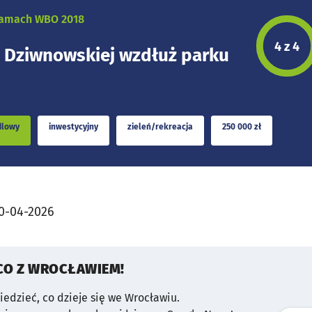
 ramach WBO 2018
Etap p
4 z 4
. Dziwnowskiej wzdłuż parku
dlowy
inwestycyjny
zieleń/rekreacja
250 000 zł
0-04-2026
CO Z WROCŁAWIEM!
wiedzieć, co dzieje się we Wrocławiu.