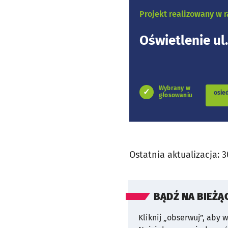
Projekt realizowany w
Oświetlenie ul
Wybrany w
osie
głosowaniu
Ostatnia aktualizacja:
3
BĄDŹ NA BIEŻĄ
Kliknij „obserwuj”, aby 