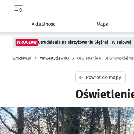
Menu główne portalu wroclaw.pl
Aktualności
Mapa
WROCŁAW
Utrudnienia na skrzyżowaniu Ślężnej i Wiśniowej
wroclaw.pl
#InwestycjeWRO
Oświetlenie ul. Dziwnowskiej w
Powrót do mapy
Oświetleni