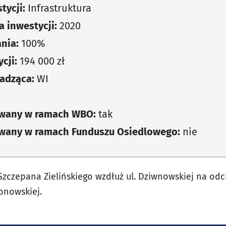
tycji:
Infrastruktura
 inwestycji:
2020
nia:
100%
cji:
194 000 zł
adząca:
WI
i
owany w ramach WBO:
tak
owany w ramach Funduszu Osiedlowego:
nie
Szczepana Zielińskiego wzdłuż ul. Dziwnowskiej na odc
łonowskiej.