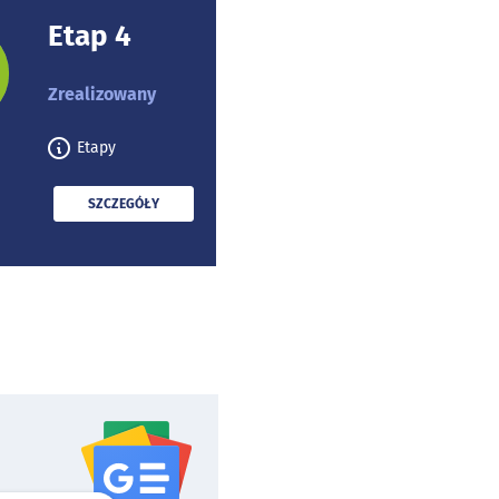
Etap 4
rojektu:
Zrealizowany
Etapy
PRZECZYTAJ
SZCZEGÓŁY