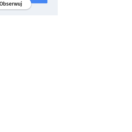
profil
google news
serwisu wroclaw.pl
Obserwuj