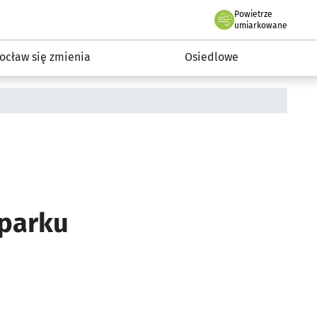
Powietrze
we Wrocławiu
InwestycjeWRO - miejskie inwestycje 2019-2032
umiarkowane
ocław się zmienia
Osiedlowe
 parku