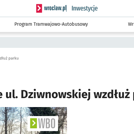
Serwis informacyjny wroclaw.pl podserwis: #
Program Tramwajowo-Autobusowy
Wr
zdłuż parku
e ul. Dziwnowskiej wzdłuż