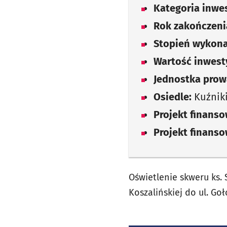
Kategoria inwes
Rok zakończenia
Stopień wykona
Wartość inwesty
Jednostka prow
Osiedle:
Kuźnik
Projekt finans
Projekt finans
Oświetlenie skweru ks. 
Koszalińskiej do ul. Go