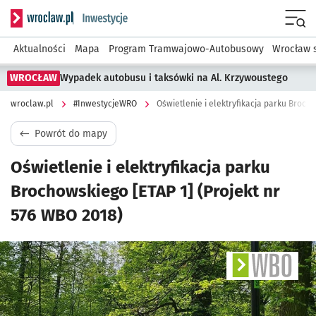
Serwis informacyjny wroclaw.pl podserwis: #InwestycjeWRO 
Menu
Aktualności
Mapa
Program Tramwajowo-Autobusowy
Wrocław 
WROCŁAW
Wypadek autobusu i taksówki na Al. Krzywoustego
wroclaw.pl
#InwestycjeWRO
Powrót do mapy
Oświetlenie i elektryfikacja parku
Brochowskiego [ETAP 1] (Projekt nr
576 WBO 2018)