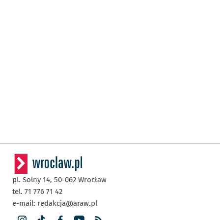
pl. Solny 14,
50-062
Wrocław
tel. 71 776 71 42
e-mail:
redakcja@araw.pl