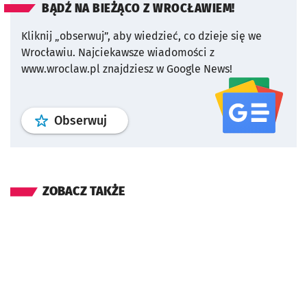
BĄDŹ NA BIEŻĄCO Z WROCŁAWIEM!
Kliknij „obserwuj”, aby wiedzieć, co dzieje się we
Wrocławiu.
Najciekawsze wiadomości z
www.wroclaw.pl znajdziesz w Google News!
profil
google news
serwisu wroclaw
Obserwuj
ZOBACZ TAKŻE