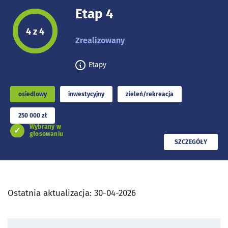
Etap 4
Etap projektu:
4 z 4
Zrealizowany
Etapy
osiedlowy
inwestycyjny
zieleń/rekreacja
250 000 zł
Wybrany w
głosowaniu
PRZECZYTAJ
SZCZEGÓŁY
Ostatnia aktualizacja:
30-04-2026