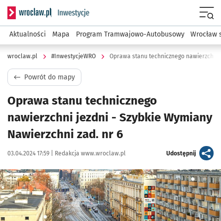
Serwis informacyjny wroclaw.pl podserwis: #InwestycjeWRO 
Menu
Aktualności
Mapa
Program Tramwajowo-Autobusowy
Wrocław 
wroclaw.pl
#InwestycjeWRO
Powrót do mapy
Oprawa stanu technicznego
nawierzchni jezdni - Szybkie Wymiany
Nawierzchni zad. nr 6
Data publikacji:
Autor:
artykuł
03.04.2024 17:59 |
Redakcja www.wroclaw.pl
Udostępnij
Kliknij, aby powiększyć