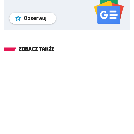
profil
google news
serwisu wroclaw
Obserwuj
ZOBACZ TAKŻE