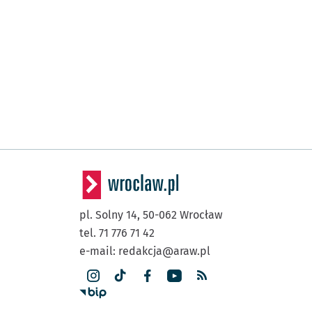
pl. Solny 14,
50-062
Wrocław
tel. 71 776 71 42
e-mail:
redakcja@araw.pl