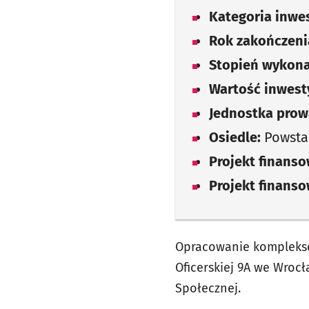
Kategoria inwes
Rok zakończenia
Stopień wykona
Wartość inwesty
Jednostka prow
Osiedle:
Powsta
Projekt finans
Projekt finans
Opracowanie komplekso
Oficerskiej 9A we Wroc
Społecznej.