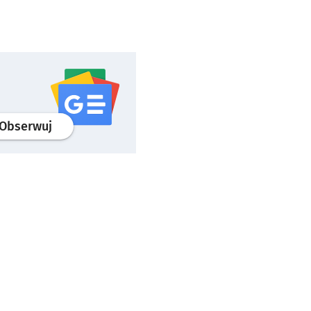
profil
google news
serwisu wroclaw.pl
Obserwuj