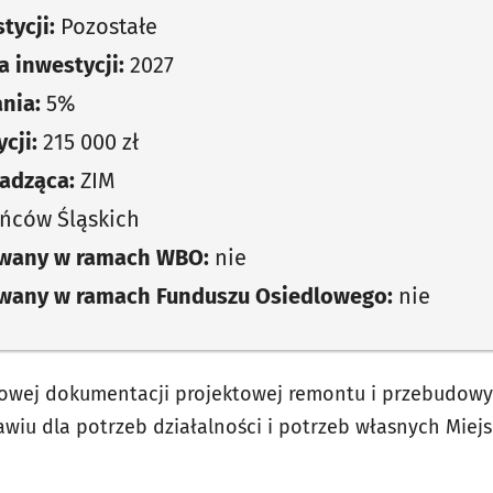
tycji:
Pozostałe
 inwestycji:
2027
nia:
5%
cji:
215 000 zł
adząca:
ZIM
ńców Śląskich
owany w ramach WBO:
nie
owany w ramach Funduszu Osiedlowego:
nie
wej dokumentacji projektowej remontu i przebudowy 
ławiu dla potrzeb działalności i potrzeb własnych Mie