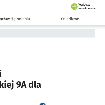
Powietrze
we Wrocławiu
InwestycjeWRO - miejskie inwestycje 2019-2032
umiarkowane
ocław się zmienia
Osiedlowe
i
iej 9A dla