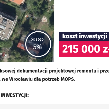
koszt inwestycji
postęp:
215 000 z
5%
sowej dokumentacji projektowej remontu i pr
9A we Wrocławiu dla potrzeb MOPS.
 INWESTYCJI: