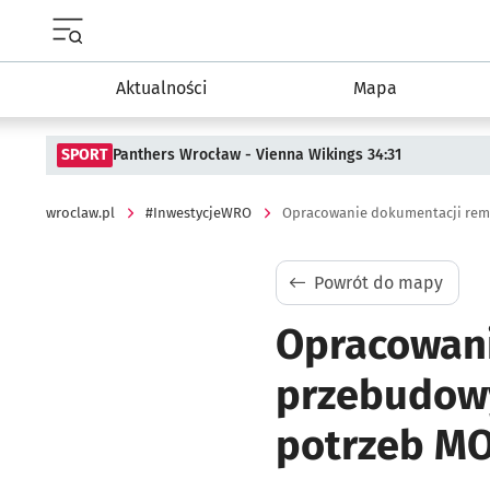
Menu główne portalu wroclaw.pl
Aktualności
Mapa
SPORT
Panthers Wrocław - Vienna Wikings 34:31
wroclaw.pl
#InwestycjeWRO
Powrót do mapy
Opracowani
przebudowy
potrzeb M