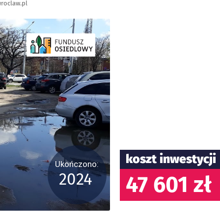
roclaw.pl
koszt inwestycji
Ukończono:
2024
47 601 zł