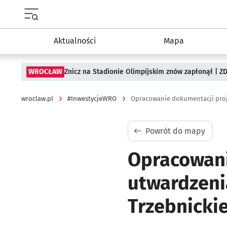
Menu główne portalu wroclaw.pl
Aktualności
Mapa
WROCŁAW
Znicz na Stadionie Olimpijskim znów zapłonął | ZD
wroclaw.pl
#InwestycjeWRO
Powrót do mapy
Opracowani
utwardzeni
Trzebnickie