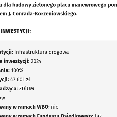
u dla budowy zielonego placu manewrowego pom
żem J. Conrada-Korzeniowskiego.
 INWESTYCJI:
tycji:
Infrastruktura drogowa
 inwestycji:
2024
nia:
100%
cji:
47 601 zł
adząca:
ZDiUM
ów
owany w ramach WBO:
nie
owany w ramach Funduszu Osiedlowego:
tak