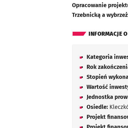
Opracowanie projekt
Trzebnicką a wybrze
INFORMACJE O
Kategoria inwes
Rok zakończenia
Stopień wykona
Wartość inwesty
Jednostka prow
Osiedle:
Kleczk
Projekt finans
Projekt finans