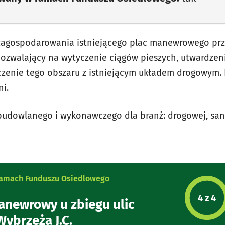
zagospodarowania istniejącego plac manewrowego pr
ozwalający na wytyczenie ciągów pieszych, utwardzen
zenie tego obszaru z istniejącym układem drogowym. 
ni.
udowlanego i wykonawczego dla branż: drogowej, sanit
 ramach Funduszu Osiedlowego
Etap p
4 z 4
anewrowy u zbiegu ulic
Wybrzeża J.C.