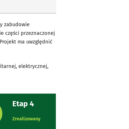
zy zabudowie
ie części przeznaczonej
Projekt ma uwzględnić
arnej, elektrycznej,
Etap 4
rojektu:
Zrealizowany