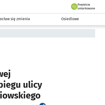
Powietrze
we Wrocławiu
InwestycjeWRO - miejskie inwestycje 2019-2032
umiarkowane
ocław się zmienia
Osiedlowe
wej
iegu ulicy
niowskiego