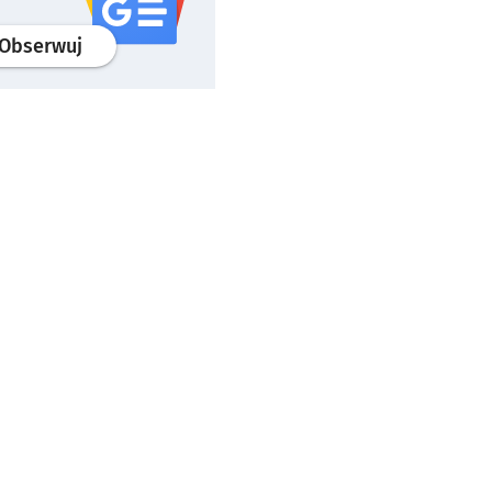
profil
google news
serwisu wroclaw.pl
Obserwuj