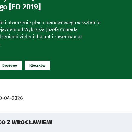
go [FO 2019]
e i utworzenie placu manewrowego w kształcie
wyjazdem od Wybrzeża Józefa Conrada
zeniami zieleni dla aut i rowerów oraz
.
Drogowe
Kleczków
0-04-2026
CO Z WROCŁAWIEM!