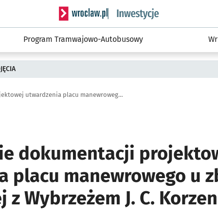
Serwis informacyjny wroclaw.pl podserwis: #
Program Tramwajowo-Autobusowy
Wr
JĘCIA
Opracowanie dokumentacji projektowej utwardzenia placu manewrowego u zbiegu ulicy Trzebnickiej z Wybrzeżem J. C. Korzeniowskiego
e dokumentacji projekto
a placu manewrowego u zb
j z Wybrzeżem J. C. Korze