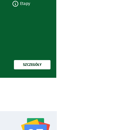
Etapy
PRZECZYTAJ
SZCZEGÓŁY