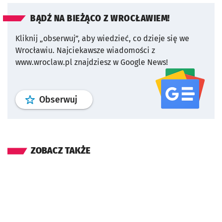
BĄDŹ NA BIEŻĄCO Z WROCŁAWIEM!
Kliknij „obserwuj”, aby wiedzieć, co dzieje się we
Wrocławiu.
Najciekawsze wiadomości z
www.wroclaw.pl znajdziesz w Google News!
profil
google news
serwisu wroclaw
Obserwuj
ZOBACZ TAKŻE