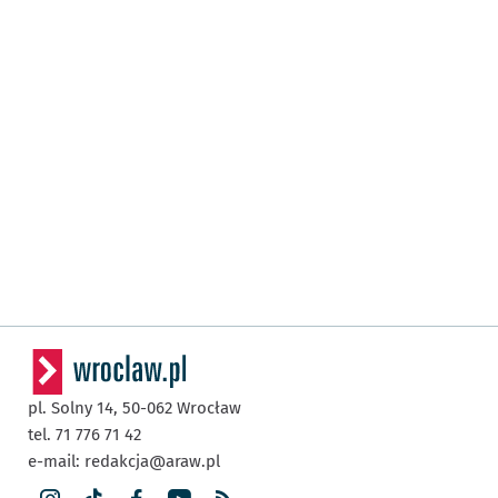
pl. Solny 14,
50-062
Wrocław
tel. 71 776 71 42
e-mail:
redakcja@araw.pl