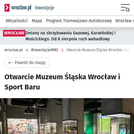
Serwis informacyjny wroclaw.pl podserwis: #InwestycjeWRO 
Menu
Aktualności
Mapa
Program Tramwajowo-Autobusowy
Wrocław 
WROCŁAW
Zmiany na skrzyżowaniu Gazowej, Karwińskiej i
Mościckiego. Od 8 sierpnia ruch wahadłowy
wroclaw.pl
#InwestycjeWRO
Otwarcie Muzeum Śląska Wrocław i Spor
Powrót do mapy
Otwarcie Muzeum Śląska Wrocław i
Sport Baru
Kliknij, aby powiększyć