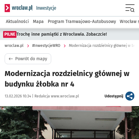
Serwis informacyjny wroclaw.pl podserwis: #InwestycjeWRO 
Menu
Aktualności
Mapa
Program Tramwajowo-Autobusowy
Wrocław 
PILNE
Trochę inne pamiątki z Wrocławia. Zobaczcie!
wroclaw.pl
#InwestycjeWRO
Modernizacja rozdzielnicy głównej w bud
Powrót do mapy
Modernizacja rozdzielnicy głównej w
budynku żłobka nr 4
Data publikacji:
Autor:
artykuł
13.02.2026 10:34 |
Redakcja www.wroclaw.pl
Udostępnij
Kliknij, aby powiększyć