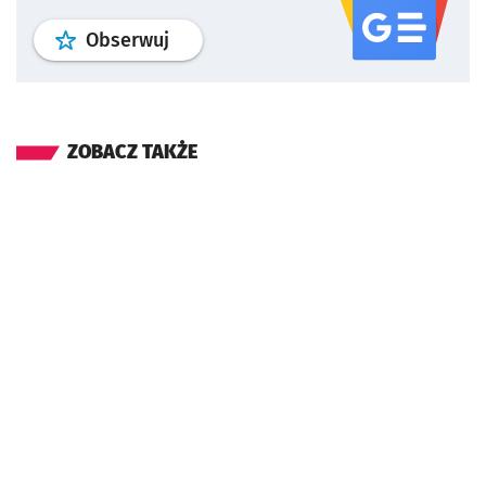
profil
google news
serwisu wroclaw
Obserwuj
ZOBACZ TAKŻE