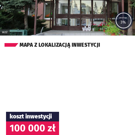
postęp:
3%
WZŻ
MAPA Z LOKALIZACJĄ INWESTYCJI
koszt inwestycji
100 000 zł