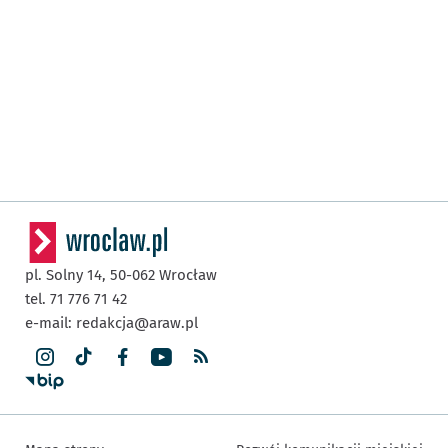
pl. Solny 14,
50-062
Wrocław
tel. 71 776 71 42
e-mail:
redakcja@araw.pl