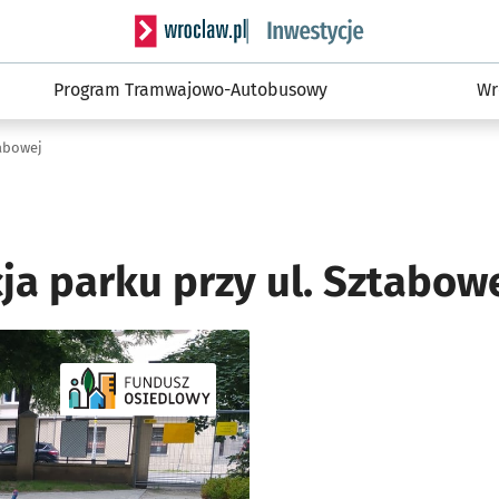
Serwis informacyjny wroclaw.pl podserwis: #
Program Tramwajowo-Autobusowy
Wr
tabowej
ja parku przy ul. Sztabow