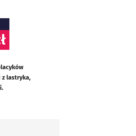
ł
placyków
z lastryka,
i.