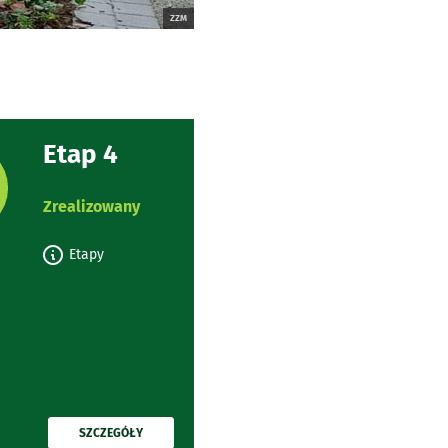
ZZM
Etap 4
rojektu:
Zrealizowany
Etapy
PRZECZYTAJ
SZCZEGÓŁY