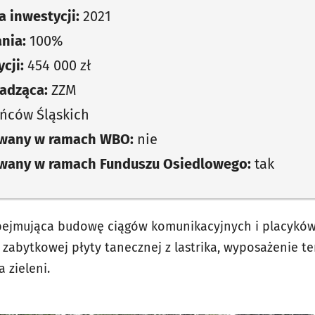
 inwestycji:
2021
nia:
100%
cji:
454 000 zł
adząca:
ZZM
ńców Śląskich
owany w ramach WBO:
nie
owany w ramach Funduszu Osiedlowego:
tak
 obejmująca budowę ciągów komunikacyjnych i placyk
ej zabytkowej płyty tanecznej z lastrika, wyposażenie 
 zieleni.