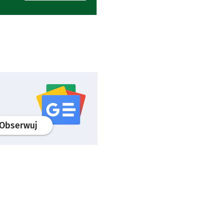
profil
google news
serwisu wroclaw.pl
Obserwuj