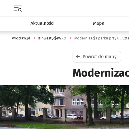
Menu główne portalu wroclaw.pl
Aktualności
Mapa
wroclaw.pl
#InwestycjeWRO
Modernizacja parku przy ul. Sz
Powrót do mapy
Modernizac
Kliknij, aby powiększyć