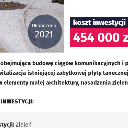
koszt inwestycji
Ukończono:
2021
454 000 z
ji obejmująca budowę ciągów komunikacyjnych i 
alizacja istniejącej zabytkowej płyty tanecznej 
 elementy małej architektury, nasadzenia zielen
 INWESTYCJI:
tycji:
Zieleń