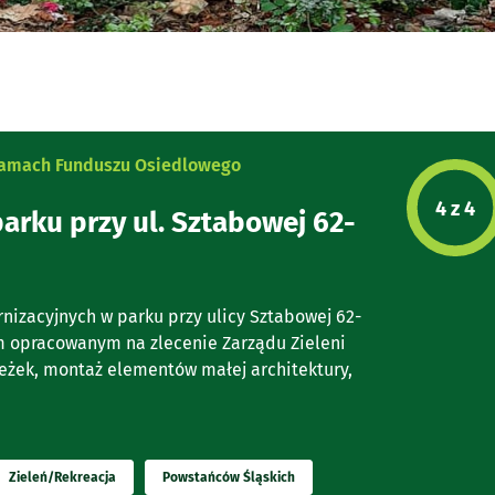
 ramach Funduszu Osiedlowego
Etap p
4 z 4
arku przy ul. Sztabowej 62-
nizacyjnych w parku przy ulicy Sztabowej 62-
em opracowanym na zlecenie Zarządu Zieleni
ieżek, montaż elementów małej architektury,
Zieleń/Rekreacja
Powstańców Śląskich