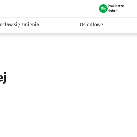
Powietrze
we Wrocławiu
InwestycjeWRO - miejskie inwestycje 2019-2032
dobre
ocław się zmienia
Osiedlowe
ej