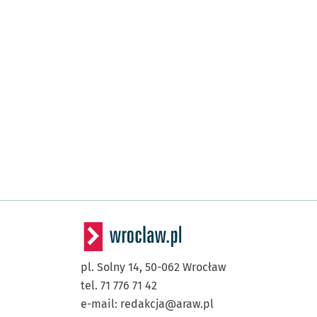
pl. Solny 14,
50-062
Wrocław
tel. 71 776 71 42
e-mail:
redakcja@araw.pl