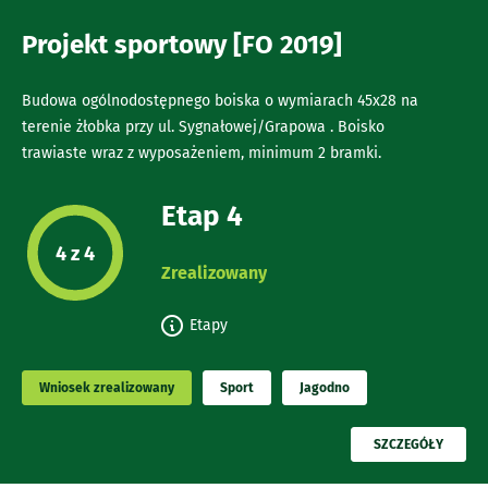
Projekt sportowy [FO 2019]
Budowa ogólnodostępnego boiska o wymiarach 45x28 na
terenie żłobka przy ul. Sygnałowej/Grapowa . Boisko
trawiaste wraz z wyposażeniem, minimum 2 bramki.
Etap 4
Etap projektu:
4 z 4
Zrealizowany
Etapy
Wniosek zrealizowany
Sport
Jagodno
PRZECZYTAJ
SZCZEGÓŁY