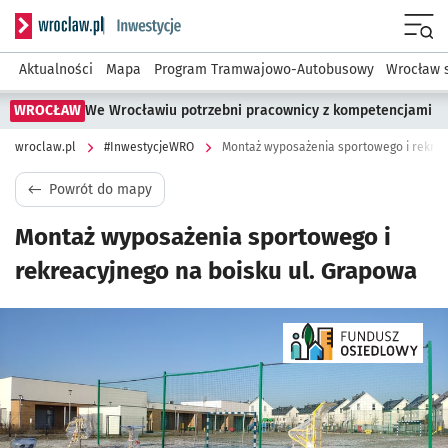
Serwis informacyjny wroclaw.pl podserwis: #InwestycjeWRO 
Menu
Aktualności
Mapa
Program Tramwajowo-Autobusowy
Wrocław 
WROCŁAW
We Wrocławiu potrzebni pracownicy z kompetencjami
wroclaw.pl
#InwestycjeWRO
Montaż wyposażenia sportowego i rekrea
Powrót do mapy
Montaż wyposażenia sportowego i
rekreacyjnego na boisku ul. Grapowa
Kliknij, aby powiększyć