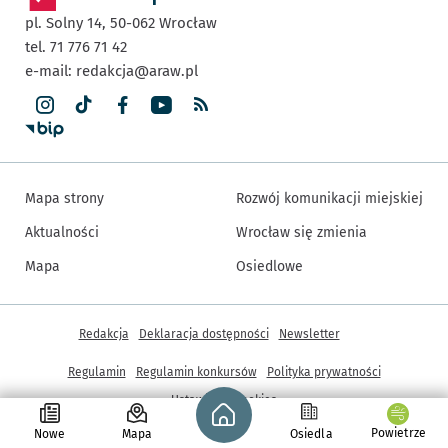
pl. Solny 14,
50-062
Wrocław
tel. 71 776 71 42
e-mail:
redakcja@araw.pl
Mapa strony
Rozwój komunikacji miejskiej
Aktualności
Wrocław się zmienia
Mapa
Osiedlowe
Inne informacje
Redakcja
Deklaracja dostępności
Newsletter
Regulamin
Regulamin konkursów
Polityka prywatności
Strona główna - wroclaw.pl
Ustawienia cookies
Powietrze
Nowe
Mapa
Osiedla
© Copyright 2005-2026, ARAW S.A., Gmina Wrocław