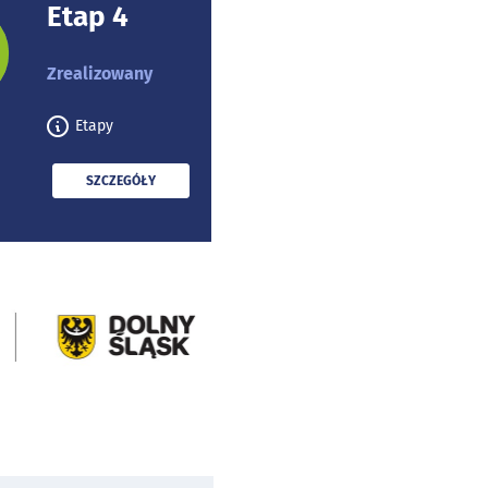
Etap 4
rojektu:
Zrealizowany
Etapy
PRZECZYTAJ
SZCZEGÓŁY