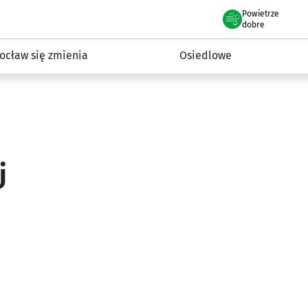
Powietrze
we Wrocławiu
InwestycjeWRO - miejskie inwestycje 2019-2032
dobre
ocław się zmienia
Osiedlowe
j