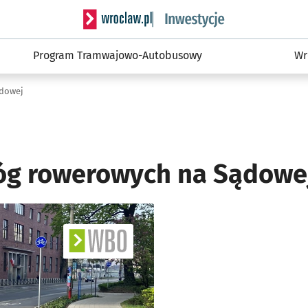
Serwis informacyjny wroclaw.pl podserwis: #
Program Tramwajowo-Autobusowy
Wr
ądowej
óg rowerowych na Sądowe