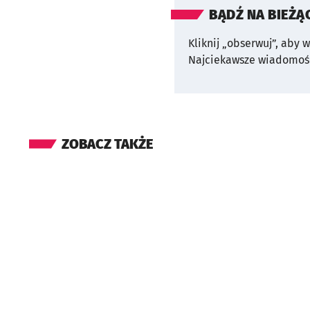
BĄDŹ NA BIEŻĄ
Kliknij „obserwuj”, aby 
Najciekawsze wiadomośc
ZOBACZ TAKŻE