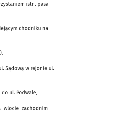
zystaniem istn. pasa
niejącym chodniku na
),
l. Sądową w rejonie ul.
 do ul. Podwale,
a wlocie zachodnim