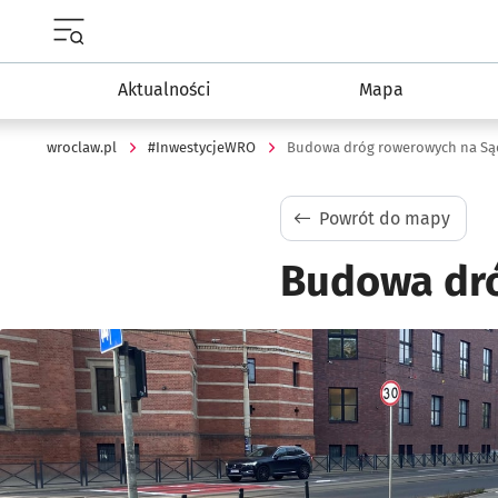
Menu główne portalu wroclaw.pl
Aktualności
Mapa
wroclaw.pl
#InwestycjeWRO
Budowa dróg rowerowych na S
Powrót do mapy
Budowa dr