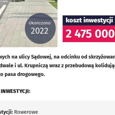
koszt inwestycji
Ukończono:
2022
2 475 000
ch na ulicy Sądowej, na odcinku od skrzyżowan
dwale i ul. Krupniczą wraz z przebudową kolidują
go pasa drogowego.
 INWESTYCJI:
tycji:
Rowerowe