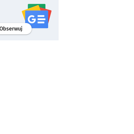
profil
google news
serwisu wroclaw.pl
Obserwuj