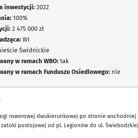
 inwestycji:
2022
nia:
100%
cji:
2 475 000 zł
adząca:
WI
eście Świdnickie
owany w ramach WBO:
tak
owany w ramach Funduszu Osiedlowego:
nie
:
ogi rowerowej dwukierunkowej po stronie wschodniej
 zatoki postojowej od pl. Legionów do ul. Świebodzkiej