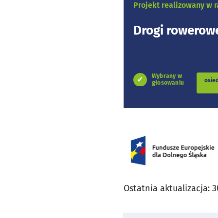
Projekt realizowany w
Drogi rowerowe
Wybrany w
osie
głosowaniu
Ostatnia aktualizacja:
3