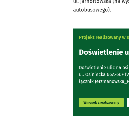
ul. Jarnołtowska (na w
autobusowego).
Projekt realizowany w
Doświetlenie u
Doświetlenie ulic na os
ul. Osiniecka 66A-66F 
łącznik Jerzmanowska_Płu
Wniosek zrealizowany