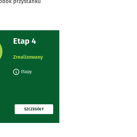
(obok przystanku
Etap 4
rojektu:
Zrealizowany
Etapy
PRZECZYTAJ
SZCZEGÓŁY