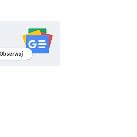
profil
google news
serwisu wroclaw.pl
Obserwuj