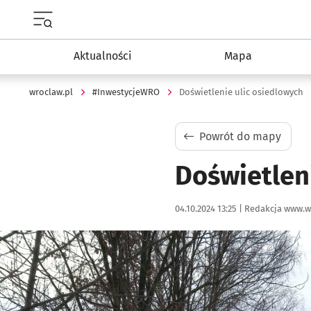
Menu główne portalu wroclaw.pl
Aktualności
Mapa
wroclaw.pl
#InwestycjeWRO
Doświetlenie ulic osiedlowych
Powrót do mapy
Doświetlen
Data publikacji:
Autor:
04.10.2024 13:25 |
Redakcja www.w
Kliknij, aby powiększyć