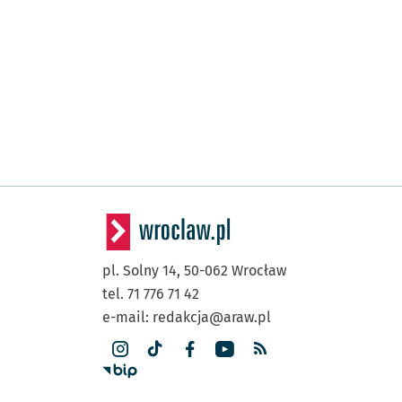
pl. Solny 14,
50-062
Wrocław
tel. 71 776 71 42
e-mail:
redakcja@araw.pl