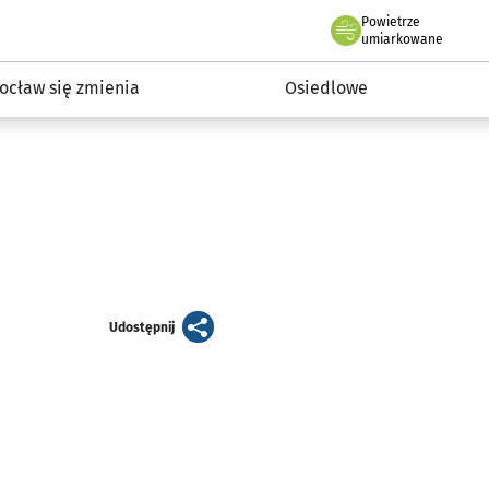
Powietrze
we Wrocławiu
InwestycjeWRO - miejskie inwestycje 2019-2032
umiarkowane
ocław się zmienia
Osiedlowe
artykuł
Udostępnij