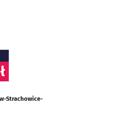
ł
ów-Strachowice-