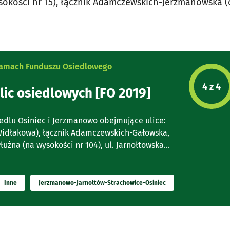
ysokości nr 15), łącznik Adamczewskich-Jerzmanowska 
 ramach Funduszu Osiedlowego
Etap p
4 z 4
lic osiedlowych [FO 2019]
iedlu Osiniec i Jerzmanowo obejmujące ulice:
(Widłakowa), łącznik Adamczewskich-Gałowska,
żna (na wysokości nr 104), ul. Jarnołtowska...
Inne
Jerzmanowo-Jarnołtów-Strachowice-Osiniec