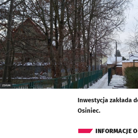
ZDiUM
Inwestycja zakłada d
Osiniec.
INFORMACJE O