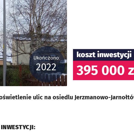
koszt inwestycji
Ukończono:
2022
395 000 z
oświetlenie ulic na osiedlu Jerzmanowo-Jarnołt
 INWESTYCJI: