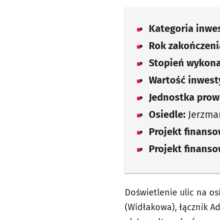
Kategoria inwes
Rok zakończenia
Stopień wykona
Wartość inwesty
Jednostka prow
Osiedle:
Jerzma
Projekt finans
Projekt finans
Doświetlenie ulic na os
(Widłakowa), łącznik A