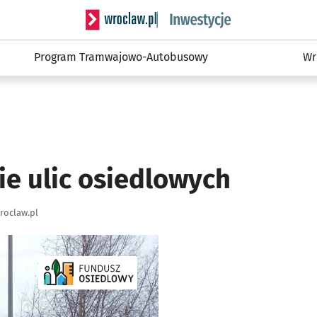
Serwis informacyjny wroclaw.pl podserwis: #
Program Tramwajowo-Autobusowy
Wr
ie ulic osiedlowych
roclaw.pl