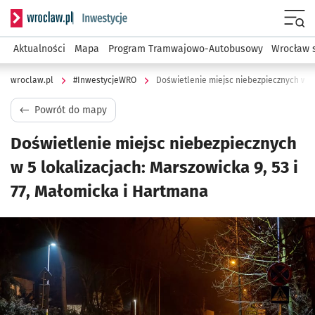
Serwis informacyjny wroclaw.pl podserwis: #InwestycjeWRO 
Menu
Aktualności
Mapa
Program Tramwajowo-Autobusowy
Wrocław 
wroclaw.pl
#InwestycjeWRO
Powrót do mapy
Doświetlenie miejsc niebezpiecznych
w 5 lokalizacjach: Marszowicka 9, 53 i
77, Małomicka i Hartmana
Kliknij, aby powiększyć