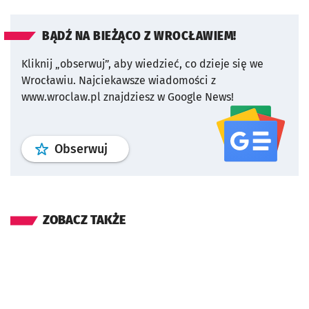
BĄDŹ NA BIEŻĄCO Z WROCŁAWIEM!
Kliknij „obserwuj”, aby wiedzieć, co dzieje się we
Wrocławiu.
Najciekawsze wiadomości z
www.wroclaw.pl znajdziesz w Google News!
profil
google news
serwisu wroclaw
Obserwuj
ZOBACZ TAKŻE