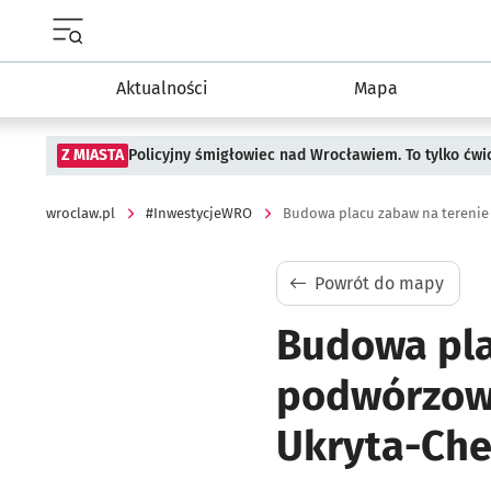
Menu główne portalu wroclaw.pl
Aktualności
Mapa
Z MIASTA
Policyjny śmigłowiec nad Wrocławiem. To tylko ćwi
wroclaw.pl
#InwestycjeWRO
Powrót do mapy
Budowa pla
podwórzowe
Ukryta-Ch