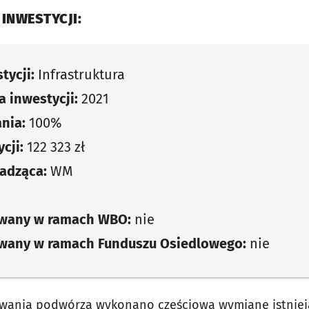
 INWESTYCJI:
tycji:
Infrastruktura
 inwestycji:
2021
nia:
100%
cji:
122 323 zł
adząca:
WM
owany w ramach WBO:
nie
owany w ramach Funduszu Osiedlowego:
nie
ania podwórza wykonano częściową wymianę istniej