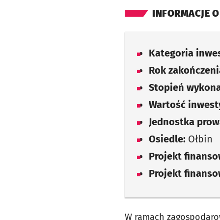
INFORMACJE O
Kategoria inwes
Rok zakończenia
Stopień wykona
Wartość inwesty
Jednostka prow
Osiedle:
Ołbin
Projekt finans
Projekt finans
W ramach zagospodarow