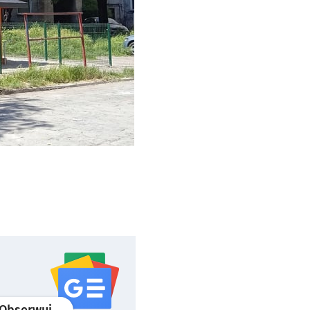
profil
google news
serwisu wroclaw.pl