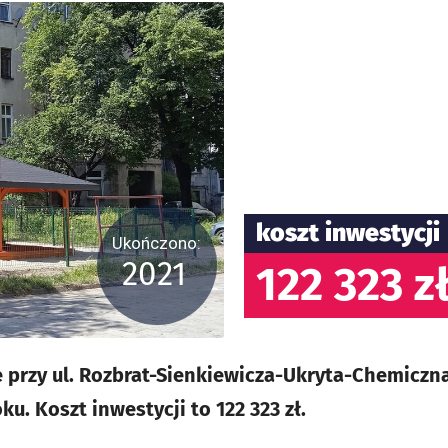
koszt inwestycji
Ukończono:
2021
122 323 z
przy ul. Rozbrat-Sienkiewicza-Ukryta-Chemiczna
u. Koszt inwestycji to 122 323 zł.