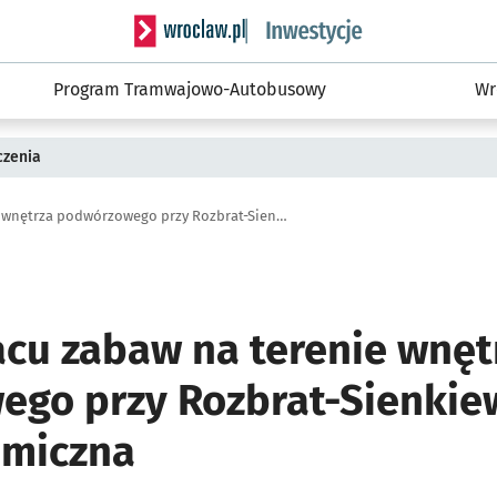
Serwis informacyjny wroclaw.pl podserwis: #
Program Tramwajowo-Autobusowy
Wr
czenia
Budowa placu zabaw na terenie wnętrza podwórzowego przy Rozbrat-Sienkiewicza-Ukryta-Chemiczna
cu zabaw na terenie wnęt
go przy Rozbrat-Sienkie
emiczna