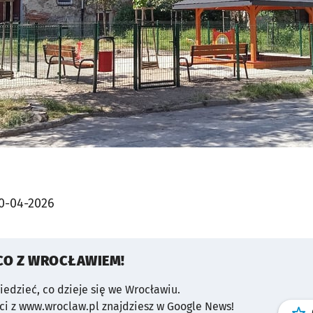
0-04-2026
CO Z WROCŁAWIEM!
wiedzieć, co dzieje się we Wrocławiu.
i z www.wroclaw.pl znajdziesz w Google News!