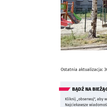
Ostatnia aktualizacja:
3
BĄDŹ NA BIEŻĄ
Kliknij „obserwuj”, aby 
Najciekawsze wiadomośc