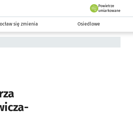
Powietrze
we Wrocławiu
InwestycjeWRO - miejskie inwestycje 2019-2032
umiarkowane
ocław się zmienia
Osiedlowe
rza
wicza-