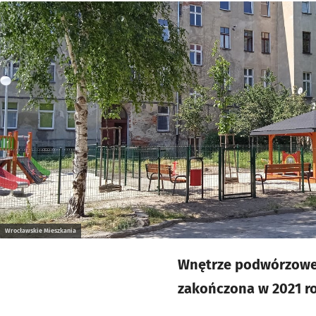
Kliknij, aby powiększyć
Wrocławskie Mieszkania
Wnętrze podwórzowe 
zakończona w 2021 rok