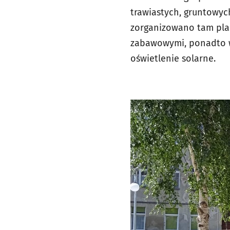
trawiastych, gruntowyc
zorganizowano tam plac
zabawowymi, ponadto w
oświetlenie solarne.