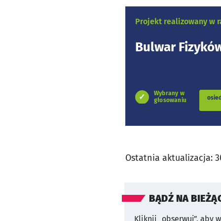
Projekt realizowany w
Bulwar Fizyków
Wybrany w
osie
głosowaniu
Ostatnia aktualizacja:
3
BĄDŹ NA BIEŻĄ
Kliknij „obserwuj”, aby 