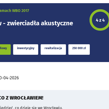
 ramach WBO 2017
Etap p
4 z 4
 - zwierciadła akustyczne
dlowy
inwestycyjny
rewitalizacja
250 000 zł
0-04-2026
CO Z WROCŁAWIEM!
wiedzieć, co dzieje się we Wrocławiu.