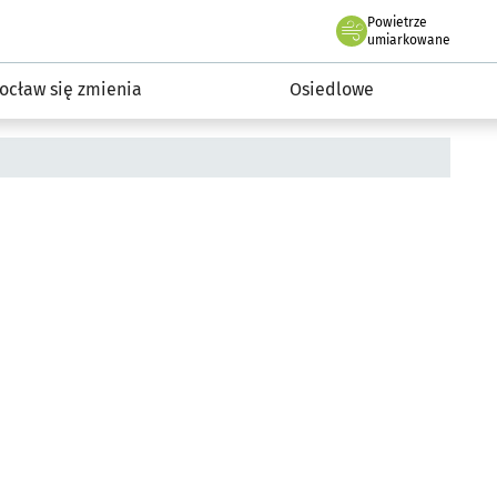
Powietrze
we Wrocławiu
InwestycjeWRO - miejskie inwestycje 2019-2032
umiarkowane
ocław się zmienia
Osiedlowe