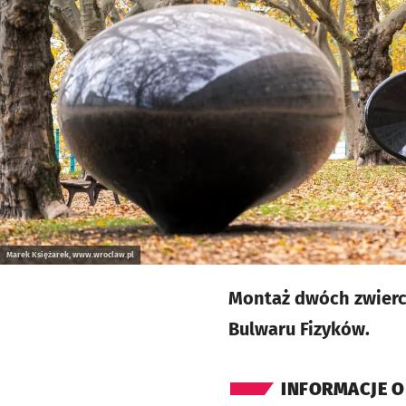
Marek Księżarek, www.wroclaw.pl
Montaż dwóch zwierc
Bulwaru Fizyków.
INFORMACJE O