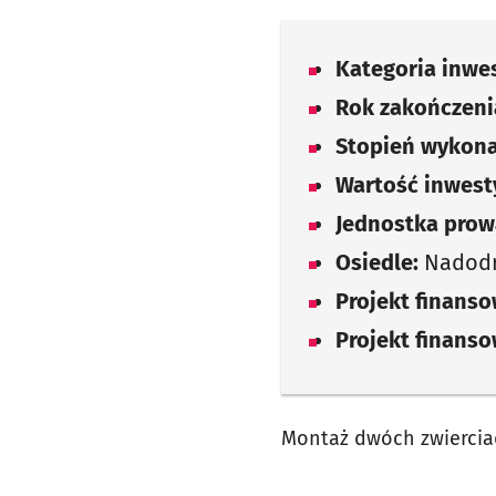
Kategoria inwes
Rok zakończenia
Stopień wykona
Wartość inwesty
Jednostka prow
Osiedle:
Nadod
Projekt finans
Projekt finans
Montaż dwóch zwiercia