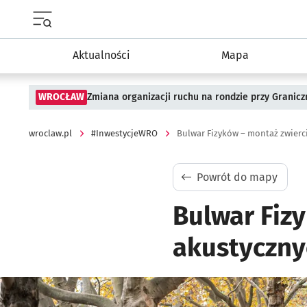
Menu główne portalu wroclaw.pl
Aktualności
Mapa
WROCŁAW
Zmiana organizacji ruchu na rondzie przy Granicz
wroclaw.pl
#InwestycjeWRO
Bulwar Fizyków – montaż zwierc
Powrót do mapy
Bulwar Fiz
akustyczny