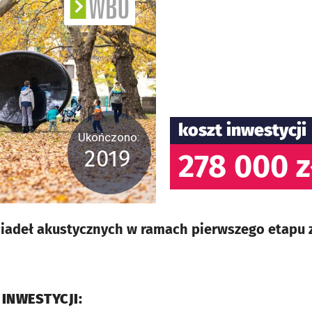
koszt inwestycji
Ukończono:
2019
278 000 z
iadeł akustycznych w ramach pierwszego etapu
 INWESTYCJI: