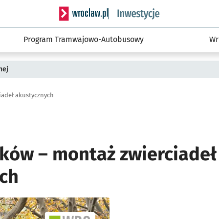
Serwis informacyjny wroclaw.pl podserwis: #
Program Tramwajowo-Autobusowy
Wr
nej
iadeł akustycznych
yków – montaż zwierciadeł
ch