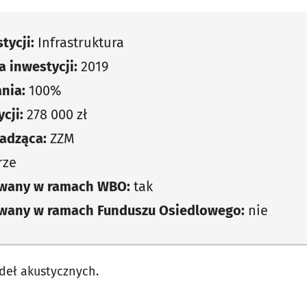
tycji:
Infrastruktura
 inwestycji:
2019
nia:
100%
cji:
278 000 zł
adząca:
ZZM
rze
owany w ramach WBO:
tak
owany w ramach Funduszu Osiedlowego:
nie
deł akustycznych.