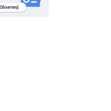
profil
google news
serwisu wroclaw.pl
Obserwuj