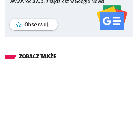
www.wroclaw.pl znajdziesz w Google News!
profil
google news
serwisu wroclaw
Obserwuj
ZOBACZ TAKŻE