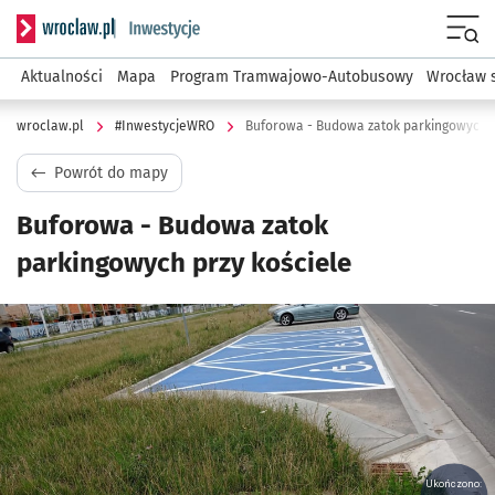
Serwis informacyjny wroclaw.pl podserwis: #InwestycjeWRO 
Menu
Aktualności
Mapa
Program Tramwajowo-Autobusowy
Wrocław 
wroclaw.pl
#InwestycjeWRO
Buforowa - Budowa zatok parkingowych p
Powrót do mapy
Buforowa - Budowa zatok
parkingowych przy kościele
Kliknij, aby powiększyć
Ukończono: