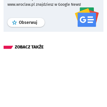
www.wroclaw.pl znajdziesz w Google News!
profil
google news
serwisu wroclaw
Obserwuj
ZOBACZ TAKŻE