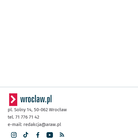
pl. Solny 14,
50-062
Wrocław
tel. 71 776 71 42
e-mail:
redakcja@araw.pl