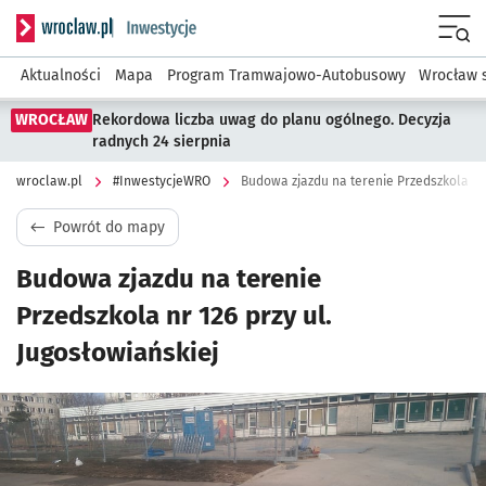
Serwis informacyjny wroclaw.pl podserwis: #InwestycjeWRO 
Menu
Aktualności
Mapa
Program Tramwajowo-Autobusowy
Wrocław 
WROCŁAW
Rekordowa liczba uwag do planu ogólnego. Decyzja
radnych 24 sierpnia
wroclaw.pl
#InwestycjeWRO
Budowa zjazdu na terenie Przedszkola nr 
Powrót do mapy
Budowa zjazdu na terenie
Przedszkola nr 126 przy ul.
Jugosłowiańskiej
Kliknij, aby powiększyć