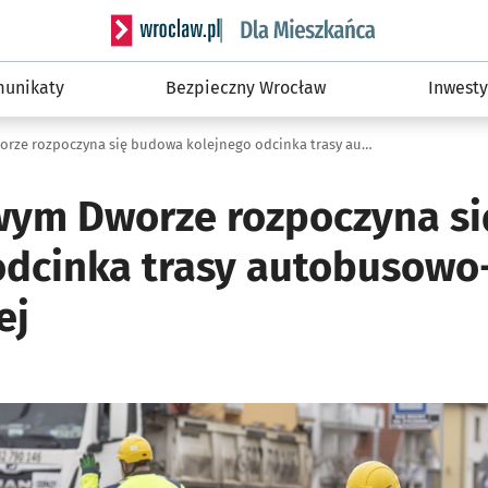
Serwis informacyjny wroclaw.pl podserwis: Dla
unikaty
Bezpieczny Wrocław
Inwesty
TAT: Na Nowym Dworze rozpoczyna się budowa kolejnego odcinka trasy autobusowo-tramwajowej
wym Dworze rozpoczyna s
odcinka trasy autobusowo
ej
ię