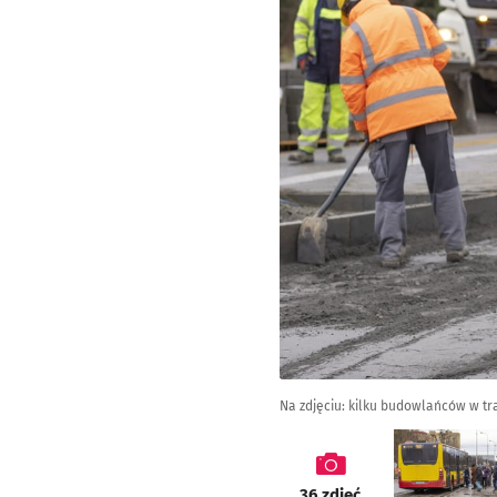
Na zdjęciu: kilku budowlańców w t
galeria
36
zdjęć