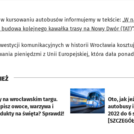
 w kursowaniu autobusów informujemy w tekście: „
W na
ę budowa kolejnego kawałka trasy na Nowy Dwór (TAT)
”
nwestycji komunikacyjnych w historii Wrocławia kosztu
wania pieniędzmi z Unii Europejskiej, która dała ponad
IEŻ
rcie
otworzy się w nowej karci
y na wrocławskim targu.
Oto, jak j
upisz owoce, warzywa i
autobusy i
odukty na święta? Sprawdź!
2022 do 6 
[SZCZEGÓŁ