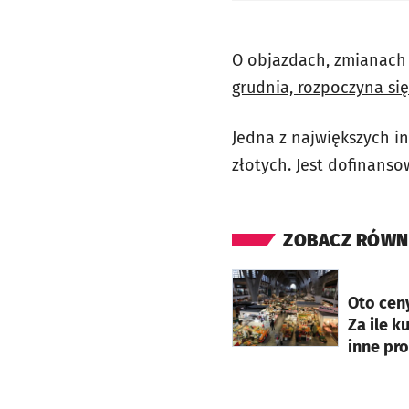
O objazdach, zmianach
grudnia, rozpoczyna si
Jedna z największych i
złotych. Jest dofinanso
ZOBACZ RÓWN
otworzy się w nowej ka
Oto cen
Za ile k
inne pr