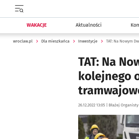
Menu główne portalu wroclaw.pl
WAKACJE
Aktualności
Kom
wroclaw.pl
Dla mieszkańca
Inwestycje
TAT: Na No
kolejnego 
tramwajow
Data publikacji:
Autor:
26.12.2022 13:05 |
Błażej Organisty
Kliknij, aby zobaczyć galer