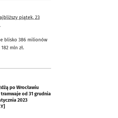
jbliższy piątek, 23
.
je blisko 386 milionów
 182 mln zł.
e
eżdżą po Wrocławiu
 tramwaje od 31 grudnia
stycznia 2023
Y]