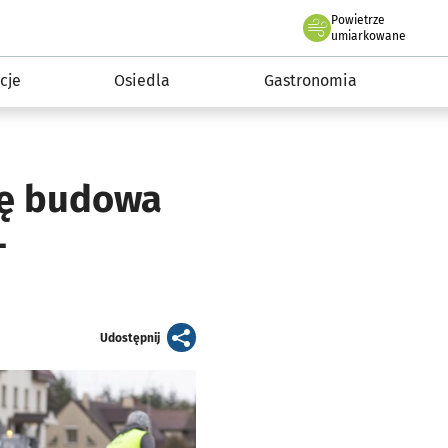
Powietrze
we Wrocławiu
 mieszkańca
umiarkowane
cje
Osiedla
Gastronomia
ię budowa
-
artykuł
Udostępnij