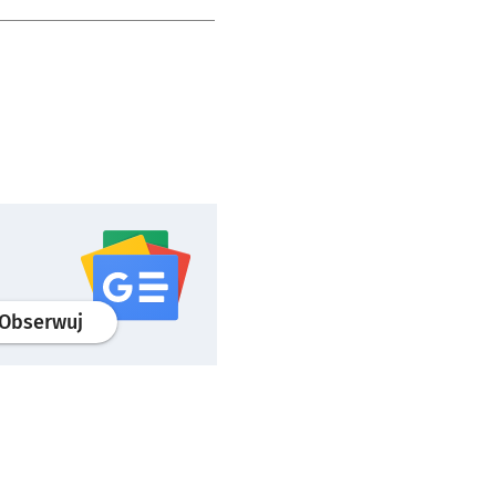
profil
google news
serwisu wroclaw.pl
Obserwuj