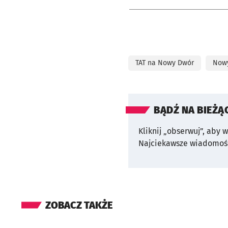
TAT na Nowy Dwór
Now
BĄDŹ NA BIEŻĄ
Kliknij „obserwuj”, aby 
Najciekawsze wiadomośc
ZOBACZ TAKŻE