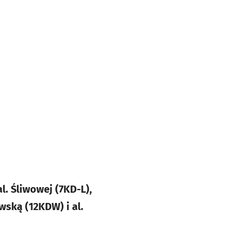
l. Śliwowej (7KD-L),
wską (12KDW) i al.