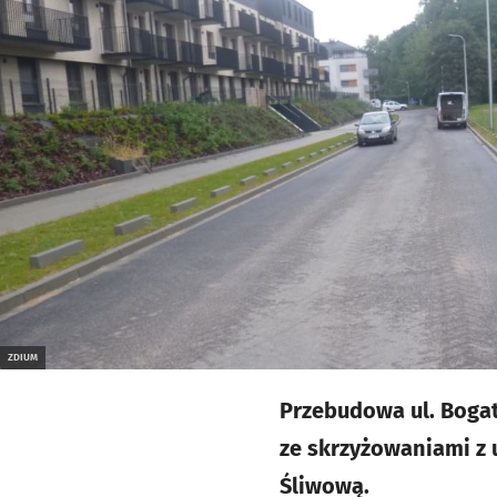
ZDIUM
Przebudowa ul. Bogaty
ze skrzyżowaniami z 
Śliwową.