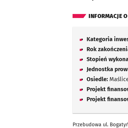
INFORMACJE O
Kategoria inwes
Rok zakończenia
Stopień wykona
Jednostka prow
Osiedle:
Maślic
Projekt finans
Projekt finans
Przebudowa ul. Bogatyń