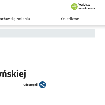
Powietrze
we Wrocławiu
InwestycjeWRO - miejskie inwestycje 2019-2032
umiarkowane
ocław się zmienia
Osiedlowe
ńskiej
artykuł
Udostępnij