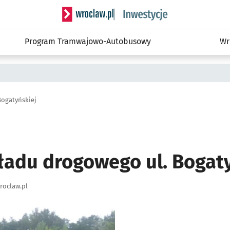
Serwis informacyjny wroclaw.pl podserwis: #
Program Tramwajowo-Autobusowy
Wr
ogatyńskiej
adu drogowego ul. Bogaty
roclaw.pl