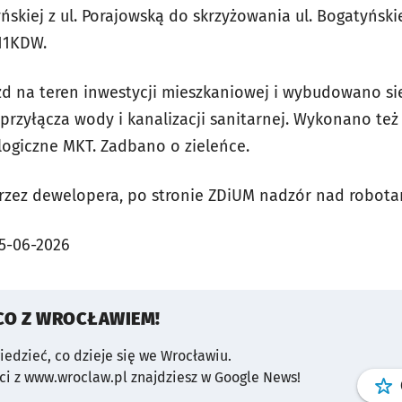
ńskiej z ul. Porajowską do skrzyżowania ul. Bogatyńskie
11KDW.
d na teren inwestycji mieszkaniowej i wybudowano si
 przyłącza wody i kanalizacji sanitarnej. Wykonano też
logiczne MKT. Zadbano o zieleńce.
zez dewelopera, po stronie ZDiUM nadzór nad robota
5-06-2026
CO Z WROCŁAWIEM!
wiedzieć, co dzieje się we Wrocławiu.
i z www.wroclaw.pl znajdziesz w Google News!