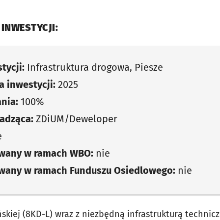
 INWESTYCJI:
tycji:
Infrastruktura drogowa, Piesze
 inwestycji:
2025
nia:
100%
adząca:
ZDiUM/Deweloper
e
owany w ramach WBO:
nie
owany w ramach Funduszu Osiedlowego:
nie
skiej (8KD-L) wraz z niezbędną infrastrukturą technic