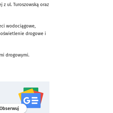
j z ul. Turoszowską oraz
eci wodociągowe,
 oświetlenie drogowe i
mi drogowymi.
profil
google news
serwisu wroclaw.pl
Obserwuj