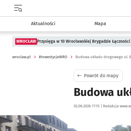
Menu główne portalu wroclaw.pl
Aktualności
Mapa
WROCŁAW
Przysięga w 10 Wrocławskiej Brygadzie Łączności
wroclaw.pl
#InwestycjeWRO
Budowa układu drogowego ul. B
Powrót do mapy
Budowa ukł
Data publikacji:
Autor:
02.06.2026 17:15 |
Redakcja www.w
Kliknij, aby powiększyć