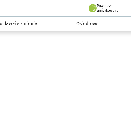
Powietrze
we Wrocławiu
InwestycjeWRO - miejskie inwestycje 2019-2032
umiarkowane
ocław się zmienia
Osiedlowe