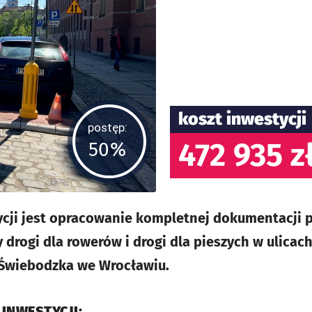
koszt inwestycji
postęp:
472 935 z
50%
cji jest opracowanie kompletnej dokumentacji 
rogi dla rowerów i drogi dla pieszych w ulicach:
 Świebodzka we Wrocławiu.
 INWESTYCJI: