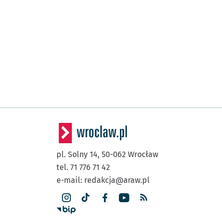
pl. Solny 14,
50-062
Wrocław
tel. 71 776 71 42
e-mail:
redakcja@araw.pl