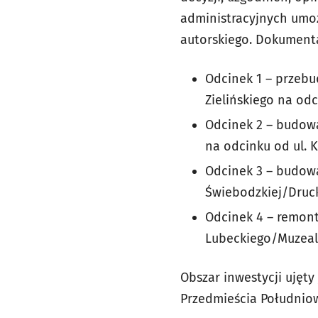
administracyjnych umoż
autorskiego. Dokumenta
Odcinek 1 – przebud
Zielińskiego na odc
Odcinek 2 – budowa
na odcinku od ul. K
Odcinek 3 – budowa
Świebodzkiej/Druck
Odcinek 4 – remont
Lubeckiego/Muzealn
Obszar inwestycji ujęt
Przedmieścia Południo