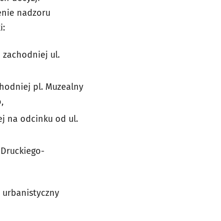
enie nadzoru
i:
 zachodniej ul.
chodniej pl. Muzealny
,
j na odcinku od ul.
/Druckiego-
d urbanistyczny