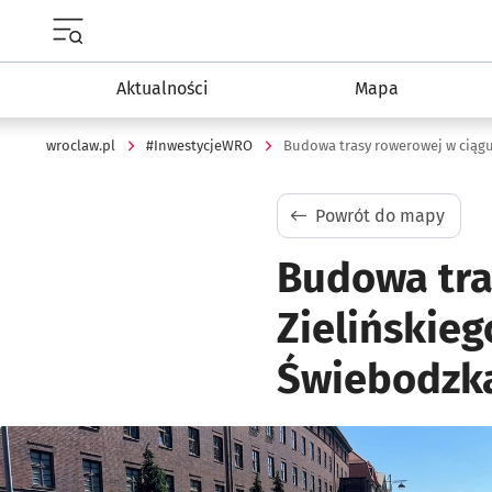
Menu główne portalu wroclaw.pl
Aktualności
Mapa
wroclaw.pl
#InwestycjeWRO
Powrót do mapy
Budowa tra
Zielińskieg
Świebodzka
Kliknij, aby powiększyć