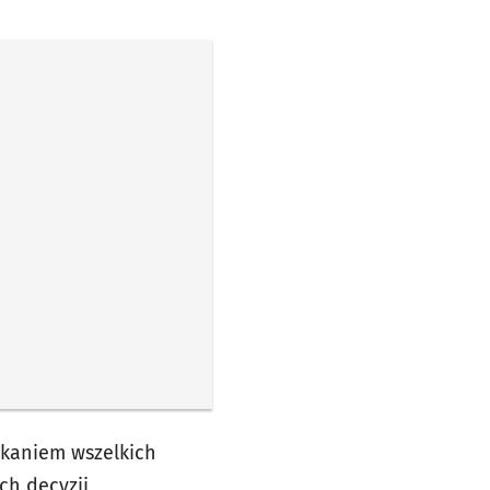
skaniem wszelkich
ch decyzji