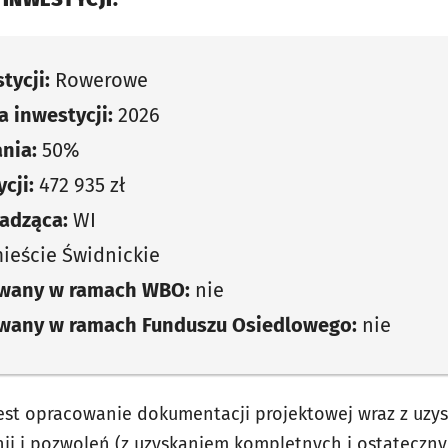
tycji:
Rowerowe
 inwestycji:
2026
nia:
50%
cji:
472 935 zł
adząca:
WI
eście Świdnickie
owany w ramach WBO:
nie
owany w ramach Funduszu Osiedlowego:
nie
est opracowanie dokumentacji projektowej wraz z uzy
nii i pozwoleń (z uzyskaniem kompletnych i ostateczny