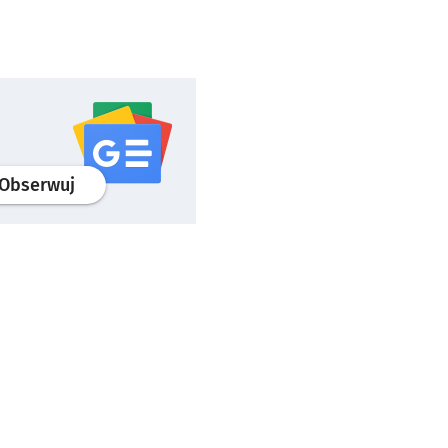
profil
google news
serwisu wroclaw.pl
Obserwuj