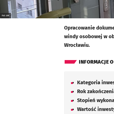
Fot. UM
Opracowanie dokumen
windy osobowej w obi
Wrocławiu.
INFORMACJE O
Kategoria inwes
Rok zakończenia
Stopień wykona
Wartość inwesty