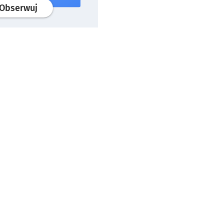
profil
google news
serwisu wroclaw.pl
Obserwuj