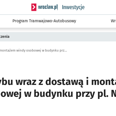
Serwis informacyjny wroclaw.pl podserwis: #
Program Tramwajowo-Autobusowy
Wr
czenia
Budowa szybu wraz z dostawą i montażem windy osobowej w budynku przy pl. Nowy Targ 1-8
bu wraz z dostawą i mon
owej w budynku przy pl. 