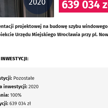
2020
639 034 z
tacji projektowej na budowę szybu windowego,
ekcie Urzędu Miejskiego Wrocławia przy pl. Now
 INWESTYCJI:
tycji:
Pozostałe
 inwestycji:
2020
nia:
100%
cji:
639 034 zł