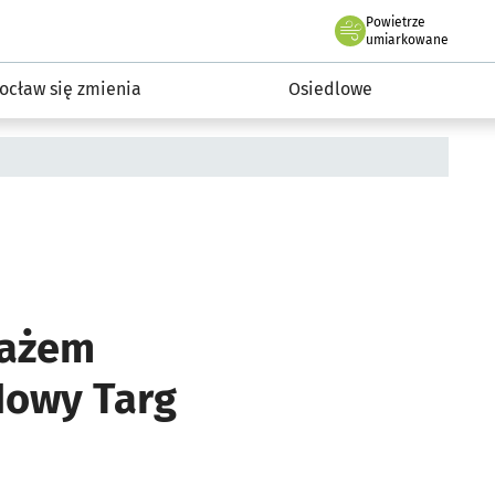
Powietrze
we Wrocławiu
InwestycjeWRO - miejskie inwestycje 2019-2032
umiarkowane
ocław się zmienia
Osiedlowe
tażem
Nowy Targ