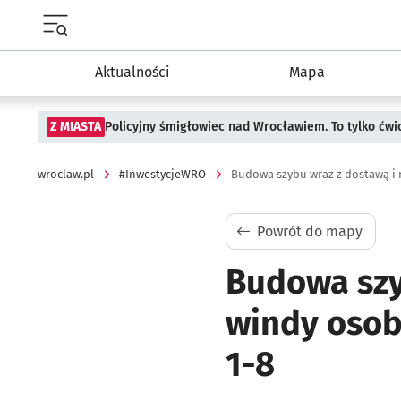
Menu główne portalu wroclaw.pl
Aktualności
Mapa
Z MIASTA
Policyjny śmigłowiec nad Wrocławiem. To tylko ćwi
wroclaw.pl
#InwestycjeWRO
Powrót do mapy
Budowa szy
windy osob
1-8