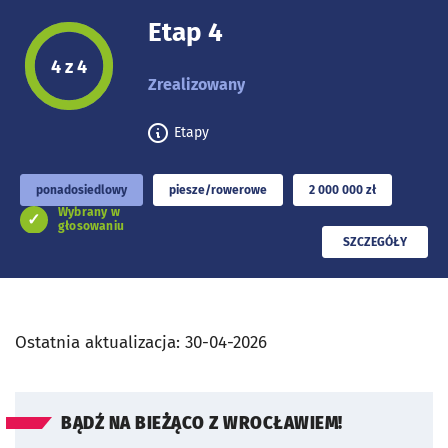
Etap 4
Etap projektu:
4 z 4
Zrealizowany
Etapy
ponadosiedlowy
piesze/rowerowe
2 000 000 zł
Wybrany w
głosowaniu
PRZECZYTAJ
SZCZEGÓŁY
Ostatnia aktualizacja:
30-04-2026
BĄDŹ NA BIEŻĄCO Z WROCŁAWIEM!