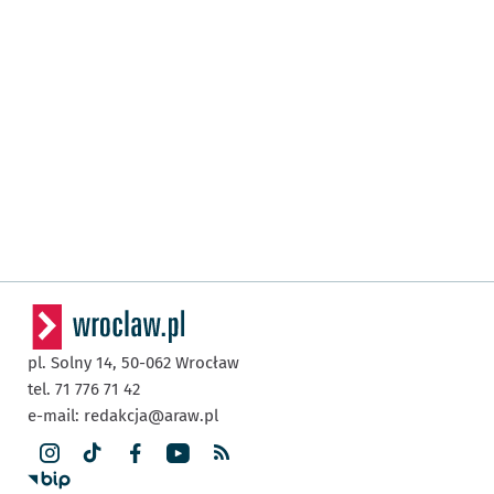
pl. Solny 14,
50-062
Wrocław
tel. 71 776 71 42
e-mail:
redakcja@araw.pl