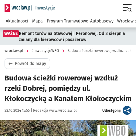
Serwis informacyjny wroclaw.pl podserwis: #InwestycjeWRO 
Menu
Aktualności
Mapa
Program Tramwajowo-Autobusowy
Wrocław 
WAŻNE
Remont torów na Stawowej i Peronowej. Od 8 sierpnia
zmiany dla kierowców i pasażerów
wroclaw.pl
#InwestycjeWRO
Powrót do mapy
Budowa ścieżki rowerowej wzdłuż
rzeki Dobrej, pomiędzy ul.
Kłokoczycką a Kanałem Kłokoczyckim
Data publikacji:
Autor:
artykuł
22.10.2024 15:55 |
Redakcja www.wroclaw.pl
Udostępnij