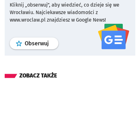
Kliknij „obserwuj”, aby wiedzieć, co dzieje się we
Wrocławiu.
Najciekawsze wiadomości z
www.wroclaw.pl znajdziesz w Google News!
profil
google news
serwisu wroclaw
Obserwuj
ZOBACZ TAKŻE