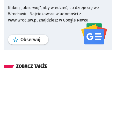
Kliknij „obserwuj”, aby wiedzieć, co dzieje się we
Wrocławiu.
Najciekawsze wiadomości z
www.wroclaw.pl znajdziesz w Google News!
profil
google news
serwisu wroclaw
Obserwuj
ZOBACZ TAKŻE