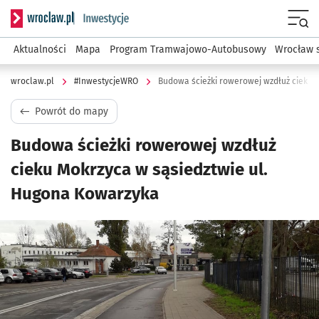
Serwis informacyjny wroclaw.pl podserwis: #InwestycjeWRO 
Menu
Aktualności
Mapa
Program Tramwajowo-Autobusowy
Wrocław 
wroclaw.pl
#InwestycjeWRO
Powrót do mapy
Budowa ścieżki rowerowej wzdłuż
cieku Mokrzyca w sąsiedztwie ul.
Hugona Kowarzyka
Kliknij, aby powiększyć