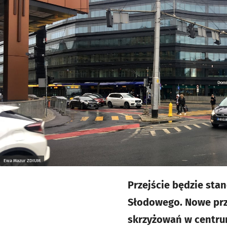
Kliknij, aby powiększyć
Ewa Mazur ZDIUM
Przejście będzie sta
Słodowego. Nowe prze
skrzyżowań w centru