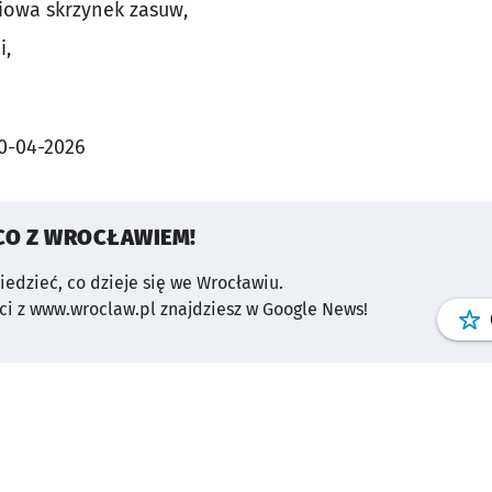
iowa skrzynek zasuw,
i,
0-04-2026
CO Z WROCŁAWIEM!
wiedzieć, co dzieje się we Wrocławiu.
i z www.wroclaw.pl znajdziesz w Google News!