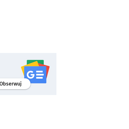
profil
google news
serwisu wroclaw.pl
Obserwuj