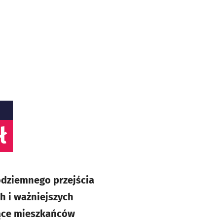
ł
odziemnego przejścia
h i ważniejszych
iące mieszkańców