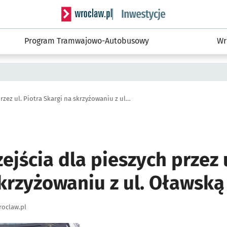
Serwis informacyjny wroclaw.pl podserwis: #
Program Tramwajowo-Autobusowy
Wr
Budowa przejścia dla pieszych przez ul. Piotra Skargi na skrzyżowaniu z ul. Oławską
jścia dla pieszych przez u
krzyżowaniu z ul. Oławską
oclaw.pl