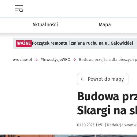
Menu główne portalu wroclaw.pl
Aktualności
Mapa
WAŻNE
Początek remontu i zmiana ruchu na ul. Gajowickiej
wroclaw.pl
#InwestycjeWRO
Powrót do mapy
Budowa prze
Skargi na s
Data publikacji:
Autor:
01.10.2025 11:51 |
Redakcja www.wr