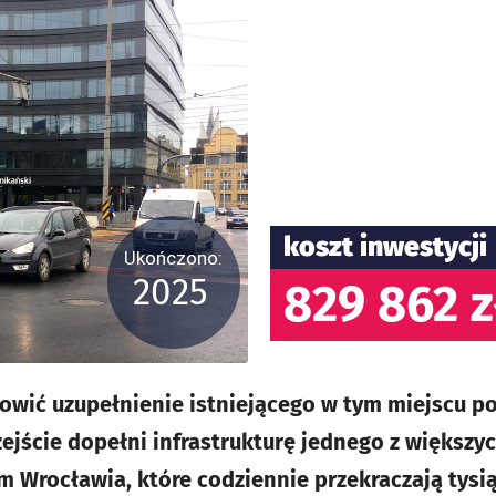
koszt inwestycji
Ukończono:
2025
829 862 z
nowić uzupełnienie istniejącego w tym miejscu p
jście dopełni infrastrukturę jednego z większyc
m Wrocławia, które codziennie przekraczają tys