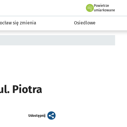
Powietrze
we Wrocławiu
InwestycjeWRO - miejskie inwestycje 2019-2032
umiarkowane
ocław się zmienia
Osiedlowe
l. Piotra
artykuł
Udostępnij