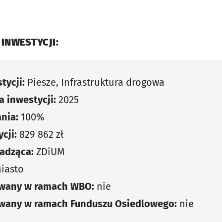
 INWESTYCJI:
tycji:
Piesze, Infrastruktura drogowa
 inwestycji:
2025
nia:
100%
cji:
829 862 zł
adząca:
ZDiUM
iasto
owany w ramach WBO:
nie
owany w ramach Funduszu Osiedlowego:
nie