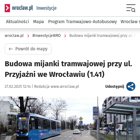
Serwis informacyjny wroclaw.pl podserwis: #InwestycjeWRO 
Menu
Aktualności
Mapa
Program Tramwajowo-Autobusowy
Wrocław 
wroclaw.pl
#InwestycjeWRO
Budowa mijanki tramwajowej przy ul. Prz
Powrót do mapy
Budowa mijanki tramwajowej przy ul.
Przyjaźni we Wrocławiu (1.41)
Data publikacji:
Autor:
artykuł
27.02.2025 12:14 |
Redakcja www.wroclaw.pl
Udostępnij
Kliknij, aby powiększyć