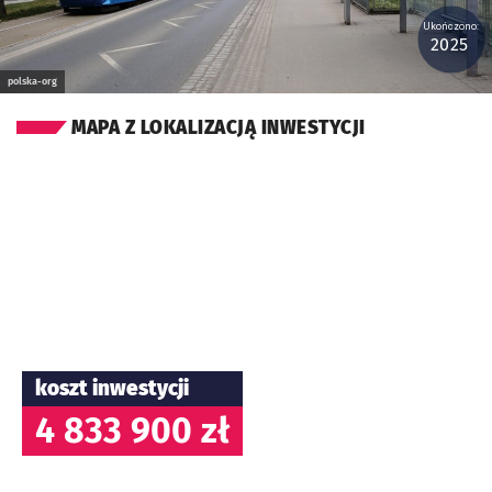
Ukończono:
2025
polska-org
MAPA Z LOKALIZACJĄ INWESTYCJI
koszt inwestycji
4 833 900 zł